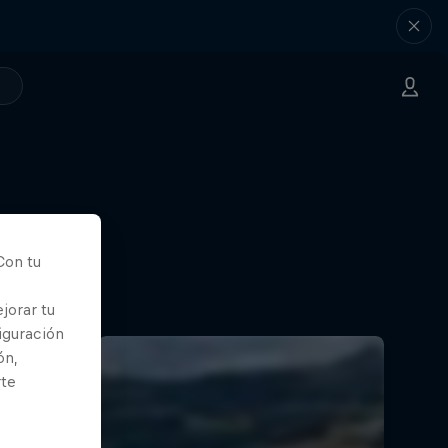
Con tu
jorar tu
iguración
ón,
rte