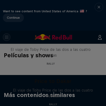
Want to see content from United States of America
?
Continue
Price to Dakar
El viaje de Toby Price de las dos a las cuatro
Películas y shows
ruedas
RALLY
Price to Dakar
El viaje de Toby Price de las dos a las cuatro
Más contenidos similares
ruedas
RALLY