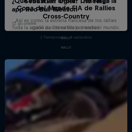
Sébastien Ogier: The Final
Copa del Mundo FIA de Rallies
Season
Cross-Country
Así es como la estrella francesa de los rallies
Toda la acción de los rallies por todo el mundo.
ganó su último título mundial.
2 Termporadas · 4 episodios
RALLY
RALLY