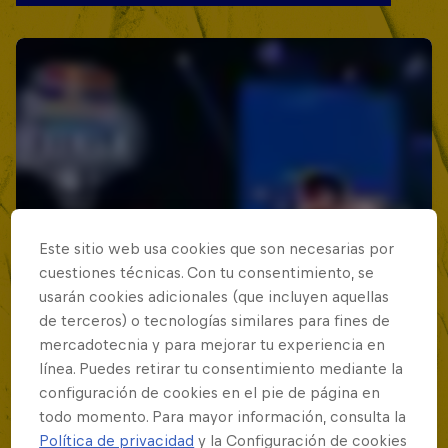
Este sitio web usa cookies que son necesarias por
cuestiones técnicas. Con tu consentimiento, se
usarán cookies adicionales (que incluyen aquellas
de terceros) o tecnologías similares para fines de
mercadotecnia y para mejorar tu experiencia en
línea. Puedes retirar tu consentimiento mediante la
configuración de cookies en el pie de página en
todo momento. Para mayor información, consulta la
Política de privacidad
y la Configuración de cookies