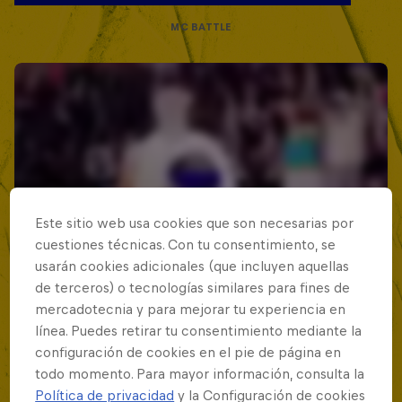
MC BATTLE
Este sitio web usa cookies que son necesarias por
cuestiones técnicas. Con tu consentimiento, se
usarán cookies adicionales (que incluyen aquellas
de terceros) o tecnologías similares para fines de
mercadotecnia y para mejorar tu experiencia en
línea. Puedes retirar tu consentimiento mediante la
configuración de cookies en el pie de página en
todo momento. Para mayor información, consulta la
Política de privacidad
y la Configuración de cookies