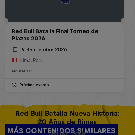
Red Bull Batalla Final Torneo de
Plazas 2026
19 Septiembre 2026
Lima, Peru
MC BATTLE
Próximo evento
Red Bull Batalla Nueva Historia:
20 Años de Rimas
MÁS CONTENIDOS SIMILARES
Red Bull Batalla