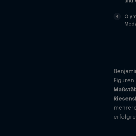
und 
Olym
4
Meda
Benjamin
Figuren
Maßstäb
Riesens
mehrere
erfolgre