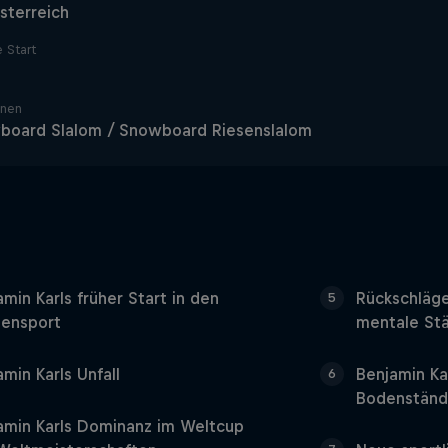
sterreich
e Start
inen
board Slalom / Snowboard Riesenslalom
min Karls früher Start in den
Rückschläg
5
zensport
mentale St
min Karls Unfall
Benjamin Ka
6
Bodenständ
amin Karls Dominanz im Weltcup