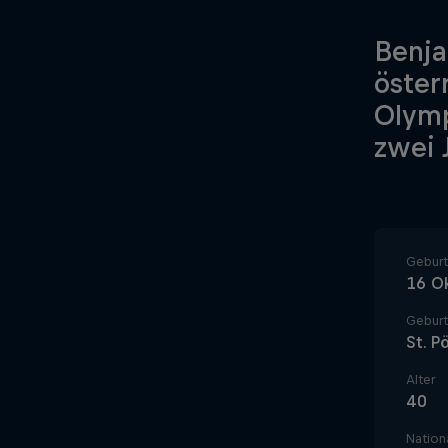
Benja
öster
Olymp
zwei 
Gebur
16 O
Geburt
St. P
Alter
40
Nationa