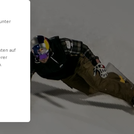
unter
ten auf
erer
.