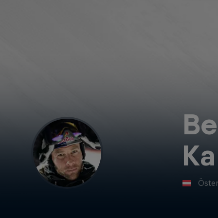
Be
Ka
Öster