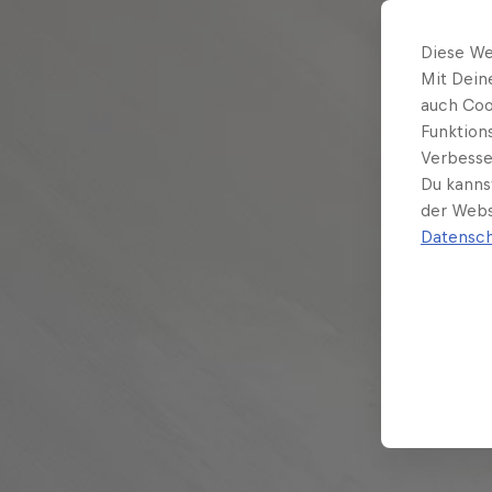
Diese We
Mit Dein
auch Coo
Funktion
Verbesse
Du kanns
der Webs
Datensch