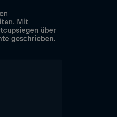
ten
iten. Mit
ltcupsiegen über
hte geschrieben.