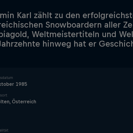
min Karl zählt zu den erfolgreichs
reichischen Snowboardern aller Ze
iagold, Weltmeistertiteln und We
Jahrzehnte hinweg hat er Geschic
tsdatum
ktober 1985
sort
ölten, Österreich
lität