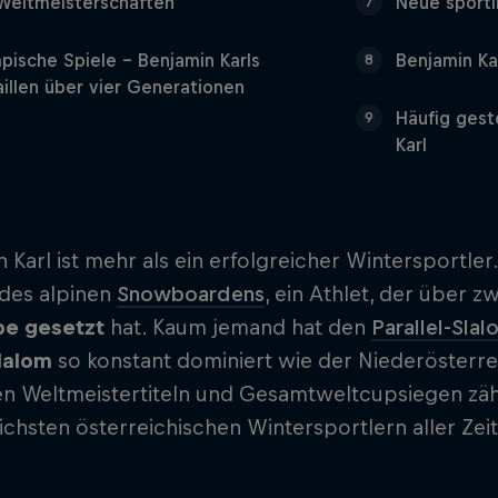
Weltmeisterschaften
Neue sport
7
pische Spiele – Benjamin Karls
Benjamin Ka
8
illen über vier Generationen
Häufig gest
9
Karl
 Karl ist mehr als ein erfolgreicher Wintersportler
 des alpinen
Snowboardens
, ein Athlet, der über 
e gesetzt
hat. Kaum jemand hat den
Parallel-Slal
lalom
so konstant dominiert wie der Niederösterre
n Weltmeistertiteln und Gesamtweltcupsiegen zähl
ichsten österreichischen Wintersportlern aller Zei