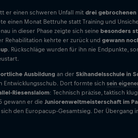
itt er einen schweren Unfall mit
drei gebrochenen 
e einen Monat Bettruhe statt Training und Unsicherh
au in dieser Phase zeigte sich seine
besonders st
er Rehabilitation kehrte er zurück und
gewann noch
cup
. Rückschläge wurden für ihn nie Endpunkte, s
ustart.
ortliche Ausbildung
an der
Skihandelsschule in 
n Entwicklungsschub. Dort formte sich
sein eigener
allel-Riesenslalom
: Technisch präzise, taktisch klu
 gewann er die
Juniorenweltmeisterschaft
im Pa
e sich den Europacup-Gesamtsieg. Der Übergang in