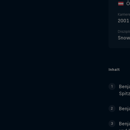
Ö
Karrier
2001
Diszipl
Snow
Inhalt
Benja
1
Spit
Benja
2
Benj
3