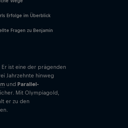
liche Wege
rls Erfolge im Überblick
ellte Fragen zu Benjamin
. Er ist eine der prägenden
zwei Jahrzehnte hinweg
om
und
Parallel-
icher. Mit Olympiagold,
t er zu den
ten.