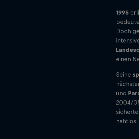
1995
erl
bedeutet
Doch gen
intensiv
Landes
einen Ne
Seine
sp
nächste
und
Par
2004/05
sichert
nahtlos.