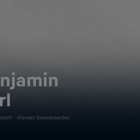
njamin
rl
reich
·
Alpines Snowboarden