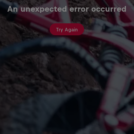
An unexpected error occurred
Try Again