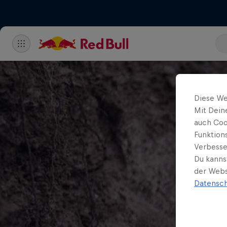
Diese We
Mit Dein
auch Coo
Funktion
Verbesse
Du kanns
der Webs
Datensch