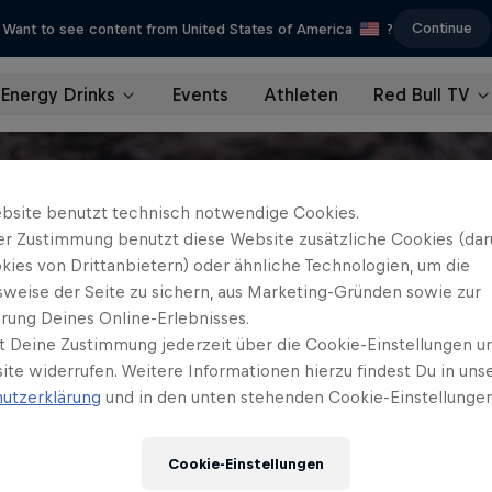
Continue
Want to see content from United States of America
?
Energy Drinks
Events
Athleten
Red Bull TV
bsite benutzt technisch notwendige Cookies.
er Zustimmung benutzt diese Website zusätzliche Cookies (dar
kies von Drittanbietern) oder ähnliche Technologien, um die
sweise der Seite zu sichern, aus Marketing-Gründen sowie zur
rung Deines Online-Erlebnisses.
t Deine Zustimmung jederzeit über die Cookie-Einstellungen un
ite widerrufen. Weitere Informationen hierzu findest Du in uns
utzerklärung
und in den unten stehenden Cookie-Einstellungen
Cookie-Einstellungen