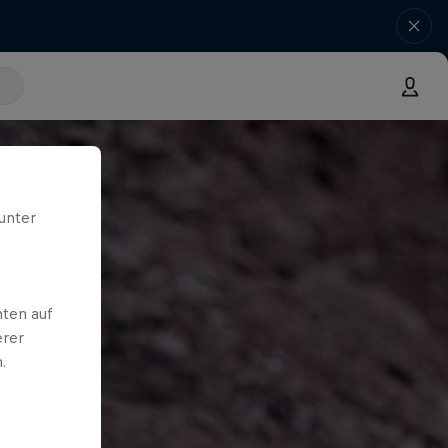
unter
ten auf
erer
.