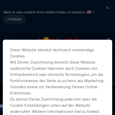
Want to see content from United States of America
?
Continue
Diese Website benutzt technisch notwendige
Cookies.
404
Mit Deiner Zustimmung benutzt diese Website
Oh nein, wie unangenehm. Wo ist bloß
zusätzliche Cookies (darunter auch Cookies von
die Seite geblieben?
Drittanbietern) oder ähnliche Technologien, um die
Funktionsweise der Seite zu sichern, aus Marketing-
Gründen sowie zur Verbesserung Deines Online-
Erlebnisses.
Du kannst Deine Zustimmung jederzeit über die
Cookie-Einstellungen unten auf der Website
widerrufen. Weitere Informationen hierzu findest