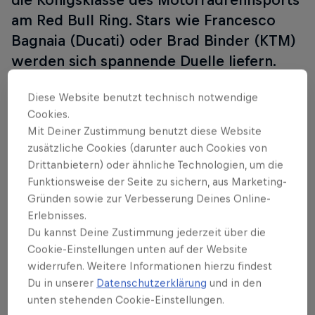
am Red Bull Ring. Stars wie Francesco
Bagnaia (Ducati) oder Brad Binder (KTM)
werden sich spannende Duelle liefern.
Am Spielberg wird gleich in 5 Klassen um
Diese Website benutzt technisch notwendige
WM-Punkte gekämpft: MotoGP™, Moto2,
Cookies.
Moto3, MotoGP Red Bull Rookies Cup
Mit Deiner Zustimmung benutzt diese Website
und MotoE.
zusätzliche Cookies (darunter auch Cookies von
Drittanbietern) oder ähnliche Technologien, um die
Wenn die besten Rider der Welt am Red Bull Ring
Funktionsweise der Seite zu sichern, aus Marketing-
gegeneinander antreten, sind Duelle am Limit
Gründen sowie zur Verbesserung Deines Online-
vorprogrammiert. Der 4,348 Kilometer lange Red
Erlebnisses.
Du kannst Deine Zustimmung jederzeit über die
Bull Ring mit seinen schnellen Geraden und
Cookie-Einstellungen unten auf der Website
anspruchsvollen Kurven liefert den perfekten
widerrufen. Weitere Informationen hierzu findest
Schauplatz für ein MotoGP™-Spektakel der
Du in unserer
Datenschutzerklärung
und in den
Extraklasse.
unten stehenden Cookie-Einstellungen.