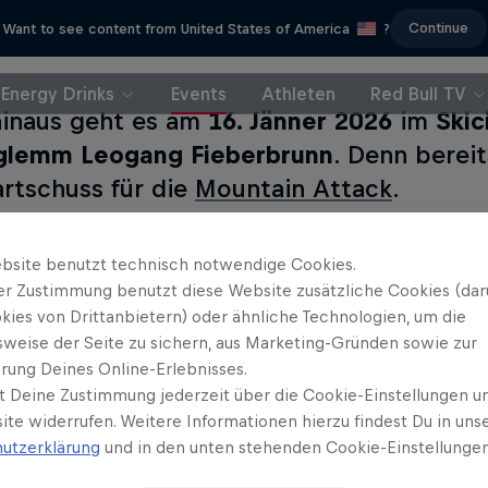
Continue
Want to see content from United States of America
?
Energy Drinks
Events
Athleten
Red Bull TV
inaus geht es am
16. Jänner 2026
im
Skic
glemm Leogang Fieberbrunn
. Denn berei
artschuss für die
Mountain Attack
.
 dieser Ausgaben des Tourenski-Kult-Events jagt ei
bsite benutzt technisch notwendige Cookies.
ier Rennen
finden an einem Tag statt und jedes ein
er Zustimmung benutzt diese Website zusätzliche Cookies (dar
er:innen alles ab. Jung und alt, Hobby-Athlet:inne
kies von Drittanbietern) oder ähnliche Technologien, um die
sweise der Seite zu sichern, aus Marketing-Gründen sowie zur
tain Attack ist einfach etwas ganz Besonderes: Hie
rung Deines Online-Erlebnisses.
 der Herausforderung stellen wollen, auf abgebrühte
t Deine Zustimmung jederzeit über die Cookie-Einstellungen un
stzeiten gehen.
ite widerrufen. Weitere Informationen hierzu findest Du in uns
utzerklärung
und in den unten stehenden Cookie-Einstellungen
t 16 Uhr
geht es am Dorfplatz von Saalbach los – 