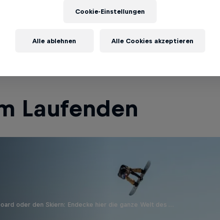
ßten, steilsten und härtesten Pisten-Tourenskiren
Cookie-Einstellungen
Alle ablehnen
Alle Cookies akzeptieren
em Laufenden
oard oder den Skiern: Endecke hier die ganze Welt des …