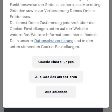
massive Big Mountain Lines, die sich mehr
Funktionsweise der Seite zu sichern, aus Marketing-
als 1.067 m über dem Meeresspiegel
Gründen sowie zur Verbesserung Deines Online-
befinden. Die besten Rider der Welt
Erlebnisses.
Du kannst Deine Zustimmung jederzeit über die
treten auf den hohen Gipfeln
Cookie-Einstellungen unten auf der Website
gegeneinander an und das vor einer
widerrufen. Weitere Informationen hierzu findest
atemberaubenden, gefrorenen
Du in unserer
Datenschutzerklärung
und in den
Landschaft.
unten stehenden Cookie-Einstellungen.
Cookie-Einstellungen
Ähnliche Events
Alle Cookies akzeptieren
Alle ablehnen