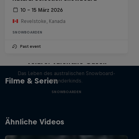
10 – 15 März 2026
Revelstoke, Kanada
SNOWBOARDEN
Past event
Volare: Valentino Guseli
Das Leben des australischen Snowboard-
Filme & Serien
Wunderkinds.
SNOWBOARDEN
Ähnliche Videos