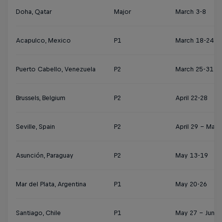
Doha, Qatar
Major
March 3-8
Acapulco, Mexico
P1
March 18-24
Puerto Cabello, Venezuela
P2
March 25-31
Brussels, Belgium
P2
April 22-28
Seville, Spain
P2
April 29 – May 
Asunción, Paraguay
P2
May 13-19
Mar del Plata, Argentina
P1
May 20-26
Santiago, Chile
P1
May 27 – June 