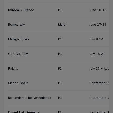
Bordeaux. France
P1
June 10-16
Rome, Italy
Major
June 17-23
Malaga, Spain
P1
July 8-14
Genova, Italy
P1
July 15-21
Finland
P2
July 29 – Augus
Madrid, Spain
P1
September 2-8
Rotterdam, The Netherlands
P1
September 9-1
Düsseldorf, Germany
P2
September 16-