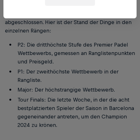
ausgespielt wurden, wird die Saison mit den
höchstplatzierten Spielern im großen Finale
abgeschlossen. Hier ist der Stand der Dinge in den
einzelnen Rängen:
P2: Die dritthöchste Stufe des Premier Padel
Wettbewerbs, gemessen an Ranglistenpunkten
und Preisgeld.
P1: Der zweithöchste Wettbewerb in der
Rangliste.
Major: Der höchstrangige Wettbewerb.
Tour Finals: Die letzte Woche, in der die acht
bestplatzierten Spieler der Saison in Barcelona
gegeneinander antreten, um den Champion
2024 zu krönen.