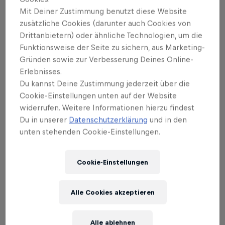
Veranstaltungen.
Mit Deiner Zustimmung benutzt diese Website
zusätzliche Cookies (darunter auch Cookies von
Premier Padel folgt den von der International Padel
Drittanbietern) oder ähnliche Technologien, um die
Federation (FIP) festgelegten Regeln. Um die
Funktionsweise der Seite zu sichern, aus Marketing-
Regeln des Padel zu entdecken, lies unseren
Gründen sowie zur Verbesserung Deines Online-
Leitfaden "Alles, was du wissen musst"
hier
.
Erlebnisses.
Du kannst Deine Zustimmung jederzeit über die
Cookie-Einstellungen unten auf der Website
widerrufen. Weitere Informationen hierzu findest
Du in unserer
Datenschutzerklärung
und in den
02
unten stehenden Cookie-Einstellungen.
Welche Kategorien gibt es
Cookie-Einstellungen
bei Premier Padel?
Alle Cookies akzeptieren
Beim Premier Padel gibt es drei verschiedene
Kategorien: P1, P2 und Major. Nachdem alle Turniere
Alle ablehnen