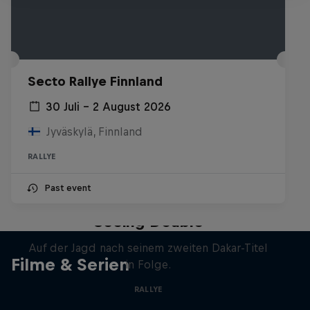
Secto Rallye Finnland
30 Juli – 2 August 2026
Jyväskylä, Finnland
RALLYE
Past event
Daniel 'Chucky' Sanders:
Seeing Double
Auf der Jagd nach seinem zweiten Dakar-Titel
Filme & Serien
in Folge.
RALLYE