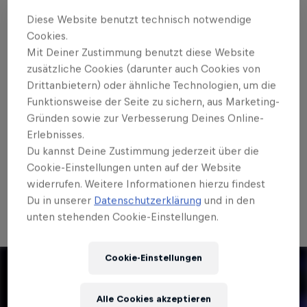
einzigartigen
Tie-Break-Turnier in der Wiener
Diese Website benutzt technisch notwendige
Stadthalle
. Gespielt wird, während der
DJ
Cookies.
mitreißende Beats für Spieler & Zuschauer dropped.
Mit Deiner Zustimmung benutzt diese Website
Halte die Augen offen, um zu sehen, wer dieses
zusätzliche Cookies (darunter auch Cookies von
Jahr im Line-Up ist.
Drittanbietern) oder ähnliche Technologien, um die
Funktionsweise der Seite zu sichern, aus Marketing-
Wenn du Tennis in einer noch nie dagewesenen
Gründen sowie zur Verbesserung Deines Online-
Atmosphäre erleben willst, solltest du dir das
Erlebnisses.
innovative Turnierformat am
23. Oktober
nicht
Du kannst Deine Zustimmung jederzeit über die
entgehen lassen. 🙌 💿
Cookie-Einstellungen unten auf der Website
widerrufen. Weitere Informationen hierzu findest
Sichert euch
HIER
die Tickets! 🎟️
Du in unserer
Datenschutzerklärung
und in den
unten stehenden Cookie-Einstellungen.
Cookie-Einstellungen
Alle Cookies akzeptieren