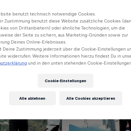
bsite benutzt technisch notwendige Cookies.
er Zustimmung benutzt diese Website zusätzliche Cookies (dar
i Linz
,
Anif bei Salzburg
und
Döbriach am Millstä
kies von Drittanbietern) oder ähnliche Technologien, um die
d das die Places to be in diesem Sommer! Denn an 
sweise der Seite zu sichern, aus Marketing-Gründen sowie zur
 in diesem Jahr wieder zur „Red Bull Brettljause" –
rung Deines Online-Erlebnisses.
&
Nik Gührs
t Deine Zustimmung jederzeit über die Cookie-Einstellungen un
ite widerrufen. Weitere Informationen hierzu findest Du in uns
utzerklärung
und in den unten stehenden Cookie-Einstellungen
Cookie-Einstellungen
Alle ablehnen
Alle Cookies akzeptieren