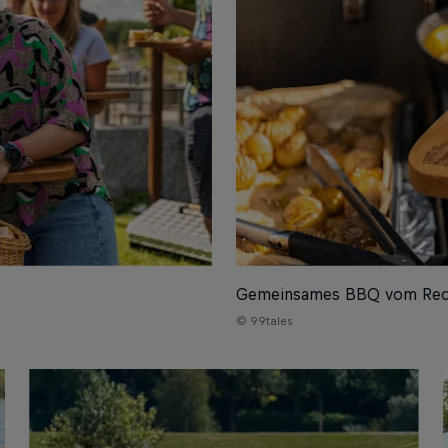
Gemeinsames BBQ vom Red 
© 99tales