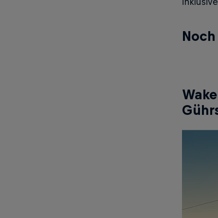
inklusive
Noch 
Wakeb
Gühr