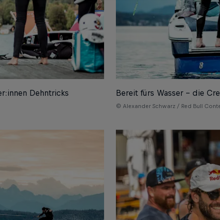
r:innen Dehntricks
Bereit fürs Wasser – die Cr
© Alexander Schwarz / Red Bull Cont