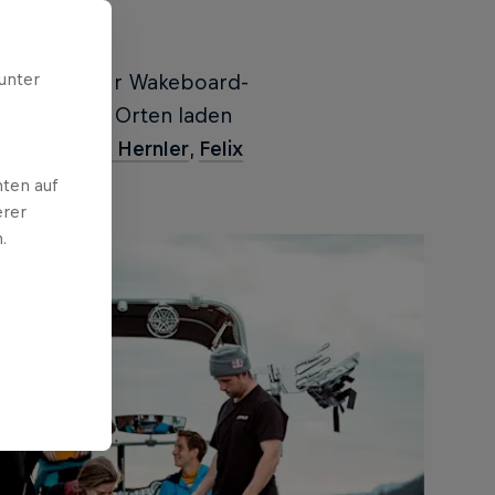
unter
tter See
: Für Wakeboard-
diesen drei Orten laden
 mit
Dominik Hernler
,
Felix
ten auf
erer
.