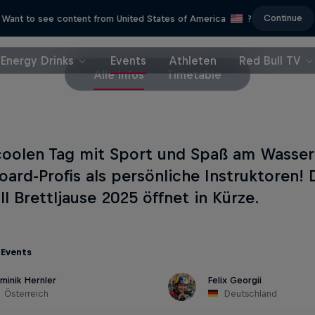
Continue
Want to see content from United States of America
?
Energy Drinks
Events
Athleten
Red Bull TV
Alle Infos
Timetable
coolen Tag mit Sport und Spaß am Wasser 
ard-Profis als persönliche Instruktoren!
l Brettljause 2025 öffnet in Kürze.
 Events
minik Hernler
Felix Georgii
Österreich
Deutschland