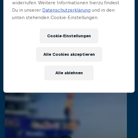
widerrufen. Weitere Informationen hierzu findest
Einblicke in die Welt des Cliff Diving
Du in unserer
Datenschutzerklärung
und in den
Filme & Serien
4 Staffeln · 20 Folgen
unten stehenden Cookie-Einstellungen.
CLIFF DIVING
Cookie-Einstellungen
Ähnliche Videos
Alle Cookies akzeptieren
Alle ablehnen