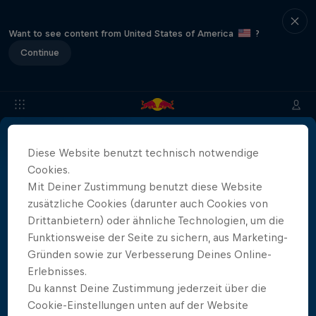
Want to see content from United States of America
?
Continue
Diese Website benutzt technisch notwendige
Info
Location & Zeitplan
Cliff Diver & Wildcards
Erg
Cookies.
Mit Deiner Zustimmung benutzt diese Website
zusätzliche Cookies (darunter auch Cookies von
Partner
Drittanbietern) oder ähnliche Technologien, um die
Funktionsweise der Seite zu sichern, aus Marketing-
Gründen sowie zur Verbesserung Deines Online-
Erlebnisses.
Du kannst Deine Zustimmung jederzeit über die
More than a Dive
Cookie-Einstellungen unten auf der Website