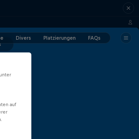
e
Divers
Platzierungen
FAQs
s
unter
ten auf
erer
.