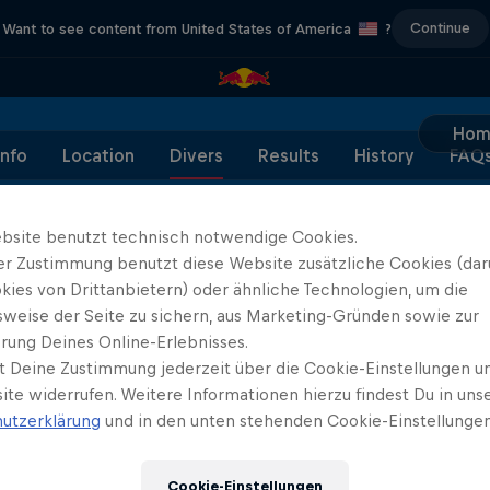
Continue
Want to see content from United States of America
?
Hom
Info
Location
Divers
Results
History
FAQ
bsite benutzt technisch notwendige Cookies.
er Zustimmung benutzt diese Website zusätzliche Cookies (dar
kies von Drittanbietern) oder ähnliche Technologien, um die
Partner
sweise der Seite zu sichern, aus Marketing-Gründen sowie zur
rung Deines Online-Erlebnisses.
t Deine Zustimmung jederzeit über die Cookie-Einstellungen un
ite widerrufen. Weitere Informationen hierzu findest Du in uns
utzerklärung
und in den unten stehenden Cookie-Einstellungen
Cookie-Einstellungen