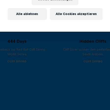
Alle ablehnen
Alle Cookies akzeptieren
444 Days
Hidden Cliffs
eback zur Red Bull Cliff Diving
Cliff Diver suchen den perfekte
World Series
Saudi-Arabien.
CLIFF DIVING
CLIFF DIVING