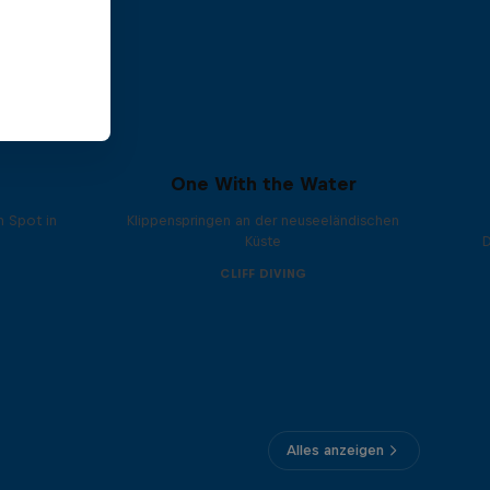
One With the Water
n Spot in
Klippenspringen an der neuseeländischen
Küste
CLIFF DIVING
Alles anzeigen