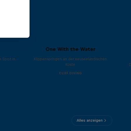
One With the Water
n Spot in
Klippenspringen an der neuseeländischen
Küste
CLIFF DIVING
Alles anzeigen