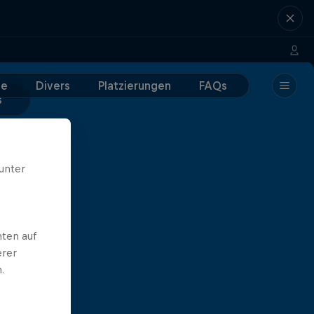
e
Divers
Platzierungen
FAQs
s
unter
ten auf
erer
.