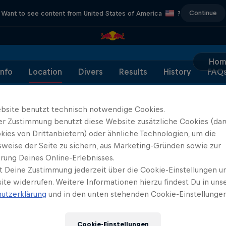
Continue
Want to see content from United States of America
?
Hom
Info
Location
Divers
Results
History
FAQ
bsite benutzt technisch notwendige Cookies.
er Zustimmung benutzt diese Website zusätzliche Cookies (dar
kies von Drittanbietern) oder ähnliche Technologien, um die
Partner
sweise der Seite zu sichern, aus Marketing-Gründen sowie zur
rung Deines Online-Erlebnisses.
t Deine Zustimmung jederzeit über die Cookie-Einstellungen un
ite widerrufen. Weitere Informationen hierzu findest Du in uns
utzerklärung
und in den unten stehenden Cookie-Einstellungen
Cookie-Einstellungen