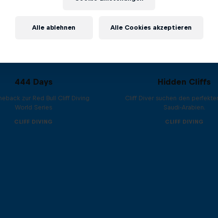
Alle ablehnen
Alle Cookies akzeptieren
444 Days
Hidden Cliffs
eback zur Red Bull Cliff Diving
Cliff Diver suchen den perfekte
World Series
Saudi-Arabien.
CLIFF DIVING
CLIFF DIVING