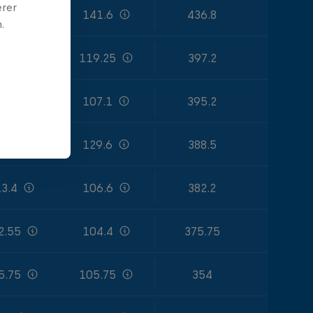
erer
6.8
141.6
436.8
.
9.85
119.25
397.2
1.8
107.1
395.2
9.6
129.6
388.5
3.4
106.6
382.2
2.55
104.4
375.75
5.75
105.75
354