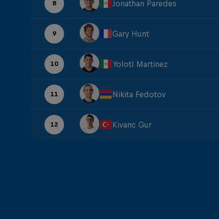
Jonathan Paredes
8
Gary Hunt
9
Yolotl Martinez
10
Nikita Fedotov
11
Kivanc Gur
12