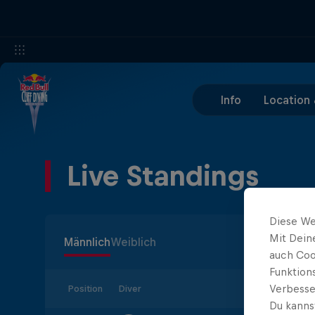
Info
Location 
Live Standings
Diese We
Mit Dein
Männlich
Weiblich
auch Coo
Funktion
Verbesse
Position
Diver
Du kanns