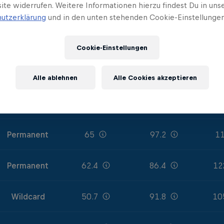
ite widerrufen. Weitere Informationen hierzu findest Du in uns
Permanent
70.2
88.2
13
utzerklärung
und in den unten stehenden Cookie-Einstellungen
Permanent
66.3
91.8
11
Cookie-Einstellungen
Wildcard
63.7
102.6
12
Alle ablehnen
Alle Cookies akzeptieren
Permanent
63.7
75.6
11
Permanent
65
97.2
11
Permanent
62.4
86.4
12
Wildcard
50.7
91.8
10