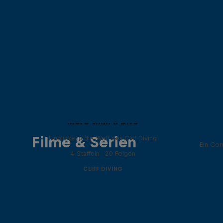
More than a Dive
Filme & Serien
Einblicke in die Welt des Cliff Diving
Ein Com
4 Staffeln · 20 Folgen
CLIFF DIVING