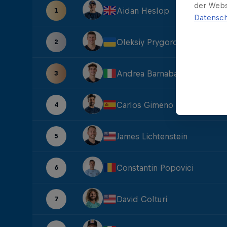
der Webs
Aidan Heslop
1
Datensch
Oleksiy Prygorov
2
Andrea Barnaba
3
Carlos Gimeno
4
James Lichtenstein
5
Constantin Popovici
6
David Colturi
7