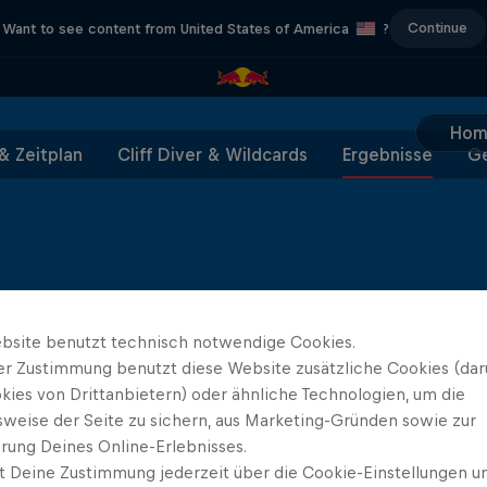
Continue
Want to see content from United States of America
?
Hom
& Zeitplan
Cliff Diver & Wildcards
Ergebnisse
Ge
bsite benutzt technisch notwendige Cookies.
er Zustimmung benutzt diese Website zusätzliche Cookies (dar
kies von Drittanbietern) oder ähnliche Technologien, um die
sweise der Seite zu sichern, aus Marketing-Gründen sowie zur
rung Deines Online-Erlebnisses.
Diver Type
Sprung 1
Sprung 2
S
t Deine Zustimmung jederzeit über die Cookie-Einstellungen un