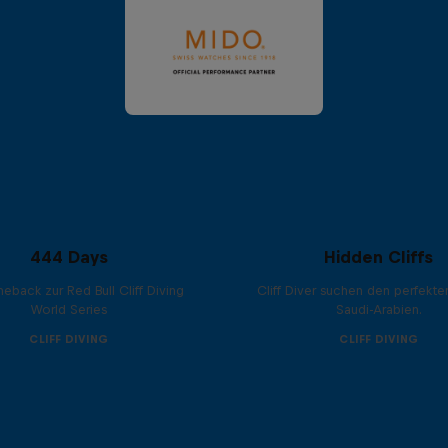
444 Days
Hidden Cliffs
eback zur Red Bull Cliff Diving
Cliff Diver suchen den perfekte
World Series
Saudi-Arabien.
CLIFF DIVING
CLIFF DIVING