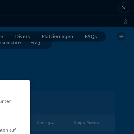
e
Divers
Platzierungen
FAQs
schichte
FAQ
unter
prung 3
Sprung 4
Stopp-Punkte
ten auf