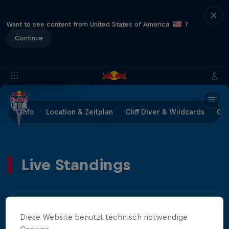
Want to see content from United States of America
?
Continue
Info
Location & Zeitplan
Cliff Diver & Wildcards
Ges
Live Standings
Männlich
Weiblich
Diese Website benutzt technisch notwendige