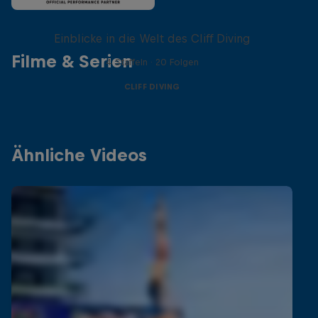
More than a Dive
Einblicke in die Welt des Cliff Diving
Filme & Serien
4 Staffeln · 20 Folgen
CLIFF DIVING
Ähnliche Videos