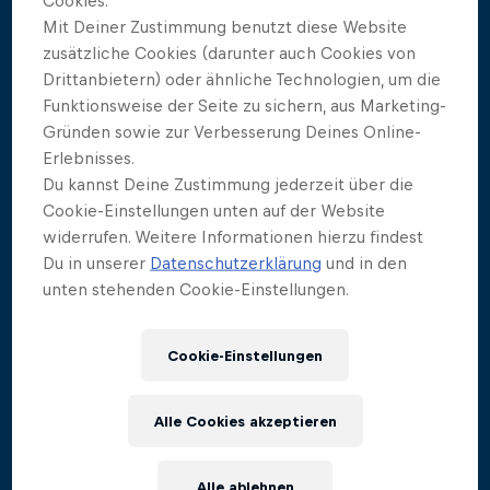
Cookies.
Mit Deiner Zustimmung benutzt diese Website
Constantin Popovici
1
zusätzliche Cookies (darunter auch Cookies von
Stopp-Punkte
:
418.65
Drittanbietern) oder ähnliche Technologien, um die
Funktionsweise der Seite zu sichern, aus Marketing-
Gründen sowie zur Verbesserung Deines Online-
James Lichtenstein
Erlebnisses.
2
Stopp-Punkte
:
418.4
Du kannst Deine Zustimmung jederzeit über die
Cookie-Einstellungen unten auf der Website
widerrufen. Weitere Informationen hierzu findest
Jonathan Paredes
Du in unserer
Datenschutzerklärung
und in den
3
unten stehenden Cookie-Einstellungen.
Stopp-Punkte
:
387.85
Cookie-Einstellungen
Aidan Heslop
4
Stopp-Punkte
:
385.15
Alle Cookies akzeptieren
Carlos Gimeno
Alle ablehnen