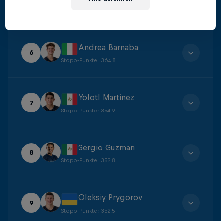
5
Stopp-Punkte
:
378.3
Andrea Barnaba
6
Stopp-Punkte
:
364.8
Yolotl Martinez
7
Stopp-Punkte
:
354.9
Sergio Guzman
8
Stopp-Punkte
:
352.8
Oleksiy Prygorov
9
Stopp-Punkte
:
352.5