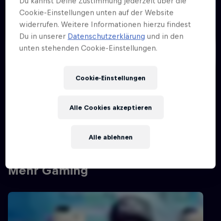
Du kannst Deine Zustimmung jederzeit über die
Cookie-Einstellungen unten auf der Website
widerrufen. Weitere Informationen hierzu findest
1 Min
Du in unserer
Datenschutzerklärung
und in den
Red Bull For The Win 2025: Das
unten stehenden Cookie-Einstellungen.
erwartet euch!
Red Bull For The Win holt DICH auf die große Bühne! 👀
Cookie-Einstellungen
Ansehen
Alle Cookies akzeptieren
Alle ablehnen
Mehr Gaming