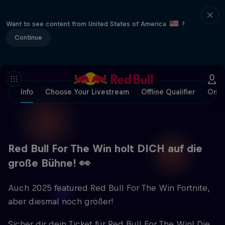
Want to see content from United States of America
?
Continue
Info
Choose Your Livestream
Offline Qualifier
Onlin
Red Bull For The Win holt DICH auf die
große Bühne! 👀
Auch 2025 featured Red Bull For The Win Fortnite,
aber diesmal noch größer!
Sicher dir dein Ticket für Red Bull For The Win! Die