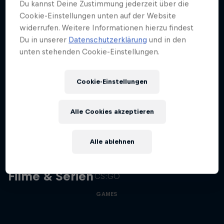
Du kannst Deine Zustimmung jederzeit über die
Cookie-Einstellungen unten auf der Website
Bleib auf dem Laufenden
widerrufen. Weitere Informationen hierzu findest
Du in unserer
Datenschutzerklärung
und in den
unten stehenden Cookie-Einstellungen.
Gaming
Cookie-Einstellungen
Level Up! Mit den neuesten Games, Reviews,
Filmen und Esport News. Verbessere dein Gaming
mit …
Alle Cookies akzeptieren
Memories of CS:GO – The Early
Alle ablehnen
Years
Ein Blick zurück auf die glorreichen Jahre von
Filme & Serien
CS:GO
GAMES