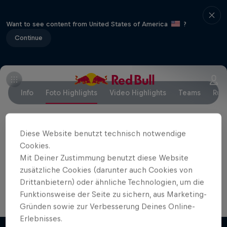
Want to see content from United States of America
?
Continue
Info
Foto Highlights
Video Highlights
Teams
Rul
Diese Website benutzt technisch notwendige
Partner
Cookies.
Mit Deiner Zustimmung benutzt diese Website
zusätzliche Cookies (darunter auch Cookies von
Drittanbietern) oder ähnliche Technologien, um die
Funktionsweise der Seite zu sichern, aus Marketing-
Gründen sowie zur Verbesserung Deines Online-
Erlebnisses.