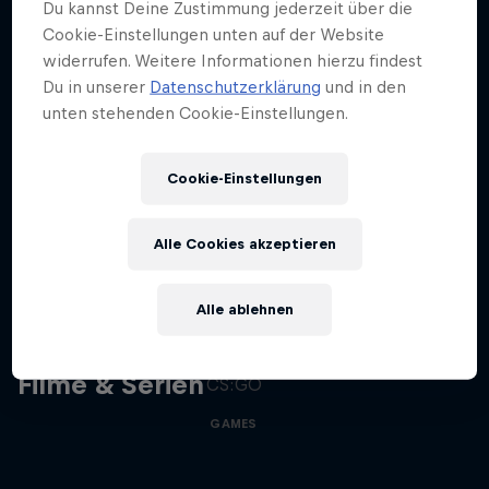
Du kannst Deine Zustimmung jederzeit über die
Cookie-Einstellungen unten auf der Website
Bleib auf dem Laufenden
widerrufen. Weitere Informationen hierzu findest
Du in unserer
Datenschutzerklärung
und in den
unten stehenden Cookie-Einstellungen.
Gaming
Cookie-Einstellungen
Level Up! Mit den neuesten Games, Reviews,
Filmen und Esport News. Verbessere dein Gaming
mit …
Alle Cookies akzeptieren
Memories of CS:GO – The Early
Alle ablehnen
Years
Ein Blick zurück auf die glorreichen Jahre von
Filme & Serien
CS:GO
GAMES