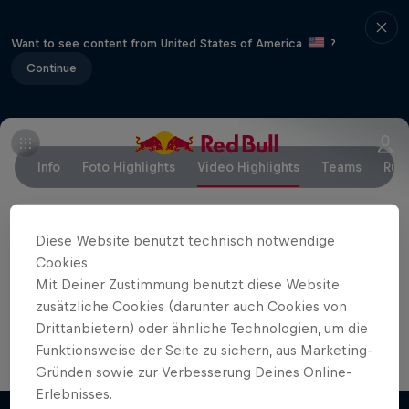
Want to see content from United States of America
?
Continue
Info
Foto Highlights
Video Highlights
Teams
Rul
Diese Website benutzt technisch notwendige
Partner
Cookies.
Mit Deiner Zustimmung benutzt diese Website
zusätzliche Cookies (darunter auch Cookies von
Drittanbietern) oder ähnliche Technologien, um die
Funktionsweise der Seite zu sichern, aus Marketing-
Gründen sowie zur Verbesserung Deines Online-
Erlebnisses.