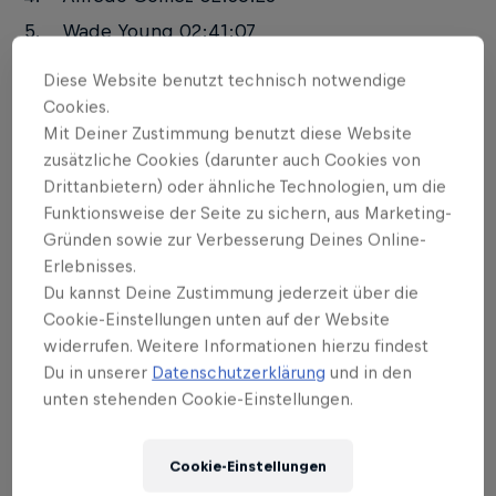
Wade Young 02:41:07
Taddy Blazusiak 02:50:41
Diese Website benutzt technisch notwendige
Billy Bolt 02:52:46
Cookies.
Mit Deiner Zustimmung benutzt diese Website
Jonny Walker 03:00:25
zusätzliche Cookies (darunter auch Cookies von
Pol Tarres Roca 03:16:03
Drittanbietern) oder ähnliche Technologien, um die
Travis Teasdale 03:20:12
Funktionsweise der Seite zu sichern, aus Marketing-
Lars Enöckl 03:39:47
Gründen sowie zur Verbesserung Deines Online-
Erlebnisses.
Jonathan Richardson 03:39:50
Du kannst Deine Zustimmung jederzeit über die
Dieter Rudolf 03:42:44
Cookie-Einstellungen unten auf der Website
Trystan Hart 03:55:21
widerrufen. Weitere Informationen hierzu findest
Du in unserer
Datenschutzerklärung
und in den
Josep Garcia Montana 03:56:18
unten stehenden Cookie-Einstellungen.
Xavi Leon Sole 03:56:23
Cookie-Einstellungen
Erzbergrodeo Red Bull Hare