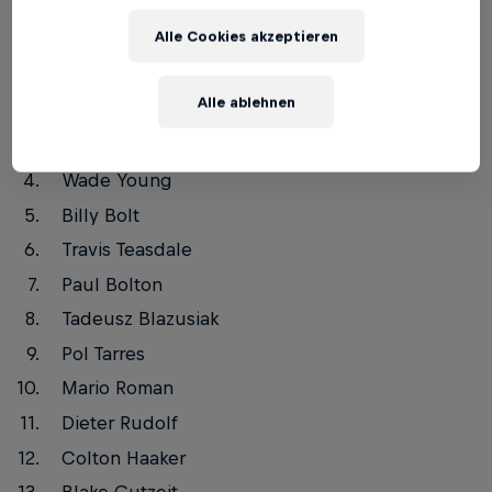
Scramble 2018 Ergebnisse
Alle Cookies akzeptieren
Graham Jarvis
Alle ablehnen
Jonny Walker
Manuel Lettenbichler
Wade Young
Billy Bolt
Travis Teasdale
Paul Bolton
Tadeusz Blazusiak
Pol Tarres
Mario Roman
Dieter Rudolf
Colton Haaker