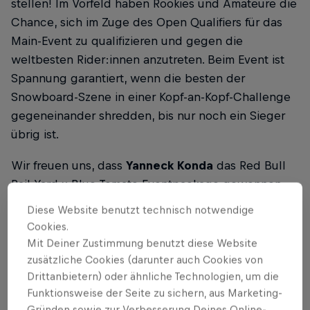
stellen! Im Vorfeld haben Rookies und Amateure die
Chance, sich im Zuge des Open Qualifiers für das
Main-Event zu qualifizieren und gegen die
weltbesten Rider:innen anzutreten. Beim Event ist
Spannung garantiert, wenn die besten der
Snowboard-Szene in einer Kopf-an-Kopf-Challenge
gegeneinander shredden, bis nur noch ein Sieger
übrig ist.
Wir freuen uns, dass
Yanneck Konda
das Red Bull
Rail Yard x Blue Tomato Eventpackage gewonnen
hat. We can’t wait to see you shred! 🤘🏂
Diese Website benutzt technisch notwendige
Cookies.
Mit Deiner Zustimmung benutzt diese Website
zusätzliche Cookies (darunter auch Cookies von
Partner
Drittanbietern) oder ähnliche Technologien, um die
Funktionsweise der Seite zu sichern, aus Marketing-
Gründen sowie zur Verbesserung Deines Online-