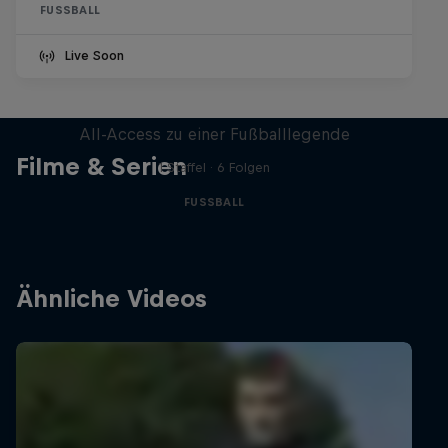
FUSSBALL
Live Soon
Neymar Jr. Full Access
All-Access zu einer Fußballlegende
Filme & Serien
1 Staffel · 6 Folgen
FUSSBALL
Ähnliche Videos