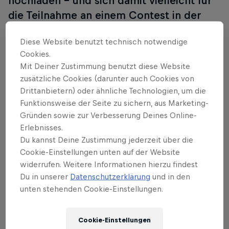
hochladen – und sich damit vielleicht für
die Teilnahme an einem Contest in der
wahren Welt qualifizieren. Am 12.
Diese Website benutzt technisch notwendige
September können die Finalisten dann
Cookies.
beweisen, dass ihre Consistency auf dem
Mit Deiner Zustimmung benutzt diese Website
Parcours mit ihren gefilmten Moves
zusätzliche Cookies (darunter auch Cookies von
mithalten kann. Übrigens: Das letztjährige
Drittanbietern) oder ähnliche Technologien, um die
Finale fand auf einem alten
Funktionsweise der Seite zu sichern, aus Marketing-
Gründen sowie zur Verbesserung Deines Online-
Vergnügungspark auf einem Berggipfel
Erlebnisses.
statt – wir machen hier keine halben
Du kannst Deine Zustimmung jederzeit über die
Sachen!
Cookie-Einstellungen unten auf der Website
widerrufen. Weitere Informationen hierzu findest
Du in unserer
Datenschutzerklärung
und in den
Teil dieses Events
unten stehenden Cookie-Einstellungen.
Maxim Habanec
Danny León
Tschechische Republik
Spanien
Cookie-Einstellungen