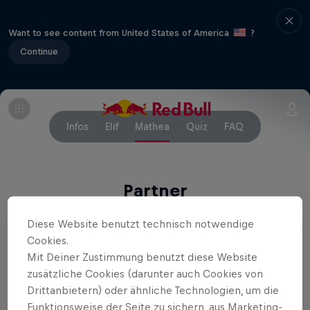
Want to see content from United States of America
?
Continue
Infos
Elif
Mathea
Quiz
FAQ
Partner
Diese Website benutzt technisch notwendige
Cookies.
Mit Deiner Zustimmung benutzt diese Website
zusätzliche Cookies (darunter auch Cookies von
Drittanbietern) oder ähnliche Technologien, um die
Funktionsweise der Seite zu sichern, aus Marketing-