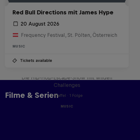
Red Bull Directions mit James Hype
20 August 2026
Frequency Festival, St. Pölten, Österreich
MUSIC
Tickets available
Red Bull Trapped
Die Hip-Hop-Escape-Show mit wilden
Challenges
Filme & Serien
1 Staffel · 1 Folge
MUSIC
Ähnliche Videos