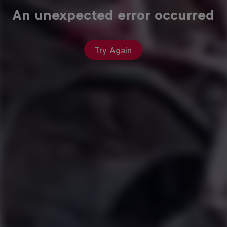
An unexpected error occurred
Try Again