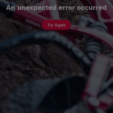
An unexpected error occurred
Try Again