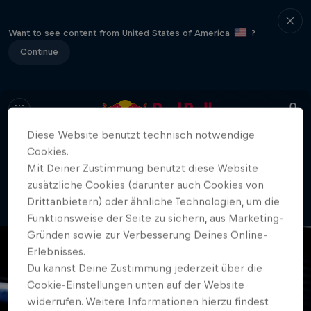
Want to see content from United States of America
?
Continue
Diese Website benutzt technisch notwendige
Cookies.
404
Mit Deiner Zustimmung benutzt diese Website
Oh nein, wie unangenehm. Wo ist bloß
zusätzliche Cookies (darunter auch Cookies von
die Seite geblieben?
Drittanbietern) oder ähnliche Technologien, um die
Funktionsweise der Seite zu sichern, aus Marketing-
Gründen sowie zur Verbesserung Deines Online-
Erlebnisses.
Du kannst Deine Zustimmung jederzeit über die
Cookie-Einstellungen unten auf der Website
widerrufen. Weitere Informationen hierzu findest