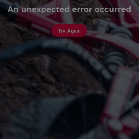
An unexpected error occurred
Try Again