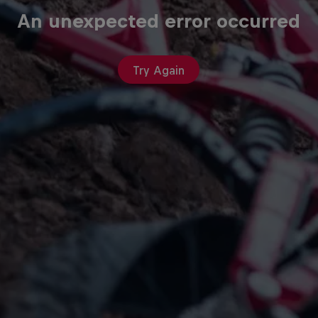
An unexpected error occurred
Try Again