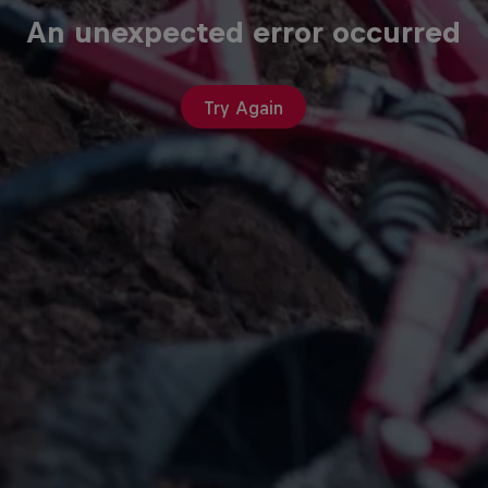
An unexpected error occurred
Try Again