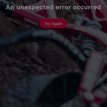
An unexpected error occurred
Try Again