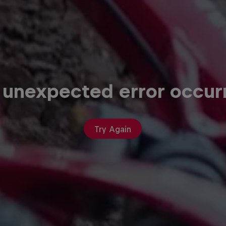
 unexpected error occur
Try Again