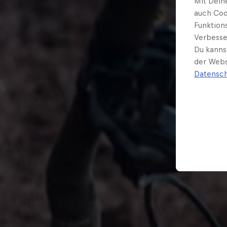
Mit Dein
auch Coo
Funktion
Verbesse
Du kanns
der Webs
Datensch