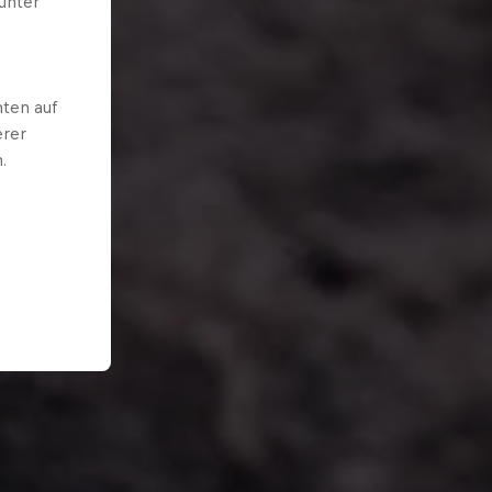
unter
ten auf
erer
.