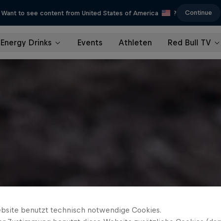
Continue
Want to see content from United States of America
?
Energy Drinks
Events
Athleten
Red Bull TV
bsite benutzt technisch notwendige Cookies.