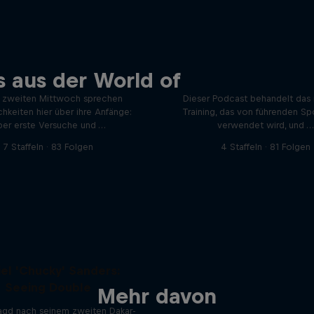
Mind Set Win: Der Po
 aus der World of
Mein erstes Mal
der Spitzensportler:
 zweiten Mittwoch sprechen
Dieser Podcast behandelt das
chkeiten hier über ihre Anfänge:
Training, das von führenden Sp
ber erste Versuche und …
verwendet wird, und …
7 Staffeln · 83 Folgen
4 Staffeln · 81 Folgen
el 'Chucky' Sanders:
Seeing Double
Mehr davon
Jagd nach seinem zweiten Dakar-