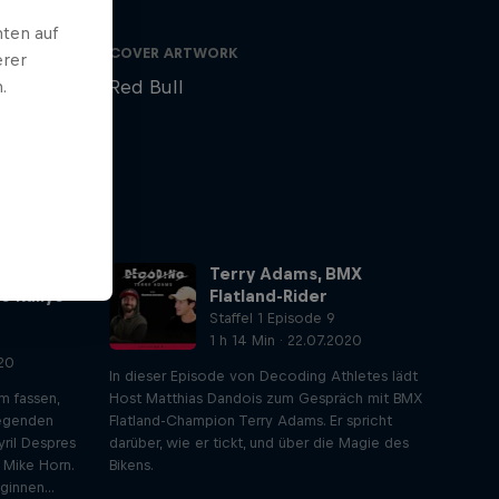
ten auf
COVER ARTWORK
erer
Red Bull
.
yril
Terry Adams, BMX
e Rallye
Flatland-Rider
Staffel 1 Episode 9
1 h 14 Min · 22.07.2020
020
In dieser Episode von Decoding Athletes lädt
m fassen,
Host Matthias Dandois zum Gespräch mit BMX
Legenden
Flatland-Champion Terry Adams. Er spricht
yril Despres
darüber, wie er tickt, und über die Magie des
 Mike Horn.
Bikens.
innen...