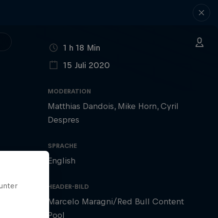
LÄNGE
1 h 18 Min
15 Juli 2020
VERÖFFENTLICHT AM
MODERATION
Matthias Dandois
Mike Horn
Cyril
Despres
SPRACHE
English
unter
HEADER-BILD
Marcelo Maragni/Red Bull Content
Pool