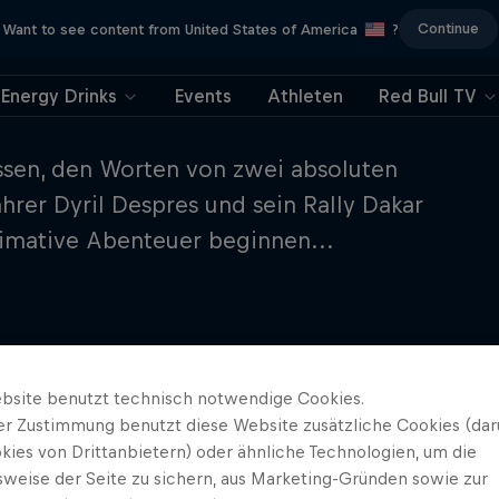
Continue
Want to see content from United States of America
?
Energy Drinks
Events
Athleten
Red Bull TV
ssen, den Worten von zwei absoluten
hrer Dyril Despres und sein Rally Dakar
imative Abenteuer beginnen...
bsite benutzt technisch notwendige Cookies.
er Zustimmung benutzt diese Website zusätzliche Cookies (dar
kies von Drittanbietern) oder ähnliche Technologien, um die
sweise der Seite zu sichern, aus Marketing-Gründen sowie zur