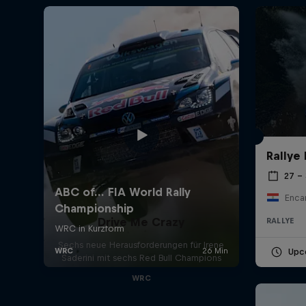
Rallye
27 –
Enca
Drive Me Crazy
RALLYE
Sechs neue Herausforderungen für Irene
Upc
Saderini mit sechs Red Bull Champions
WRC