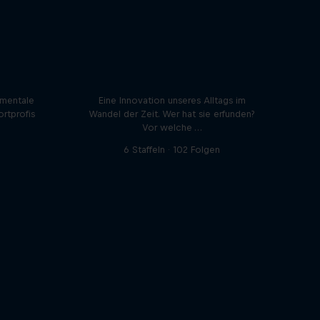
dcast
innen
INNOVATOR Sessions
 mentale
Eine Innovation unseres Alltags im
ortprofis
Wandel der Zeit. Wer hat sie erfunden?
Vor welche …
6 Staffeln · 102 Folgen