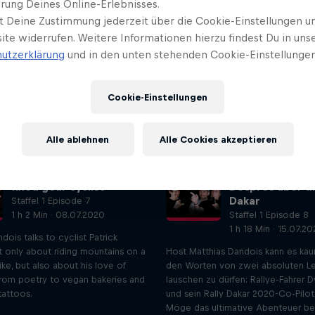
rung Deines Online-Erlebnisses.
t Deine Zustimmung jederzeit über die Cookie-Einstellungen un
ite widerrufen. Weitere Informationen hierzu findest Du in uns
utzerklärung
und in den unten stehenden Cookie-Einstellungen
Cookie-Einstellungen
JACK NOWELL
SPECIALS
Alle ablehnen
Alle Cookies akzeptieren
Patrick Seabase, Swiss
Mike Horn und C
fixed gear cyclist
Despres über di
Dakar
Staffel 1 Episode 7
1 h 2 Min · 08.07.2020
Staffel 1 Episode 8
1 h 18 Min · 15.07.2
dois talks to cyclist Patrick
 only about riding mountains on a
Host Matthias Dandois kann es kau
ike, but also about his love of
den Worten von zwei absoluten 
from poetry to vegan bakeries and
lauschen zu dürfen: Rallye-Fahrer D
 tattoos.
und sein Rally Dakar 2020-Co-Pilot
Möge das ultimative Abenteuer beg