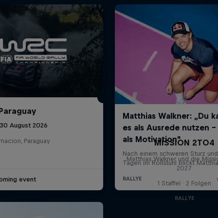
 Paraguay
 30 August 2026
rnacion, Paraguay
MISSION 2TO4
Matthias Walkner und die Missi
2027
oming event
1 Staffel · 2 Folgen
RALLYE