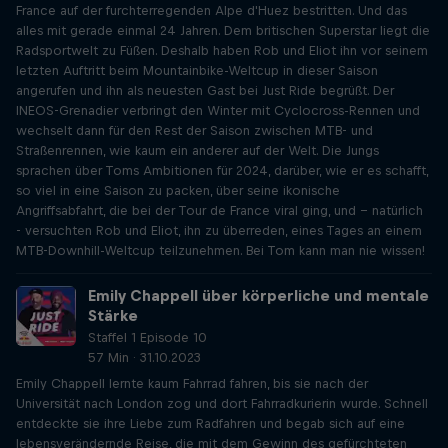
France auf der furchterregenden Alpe d'Huez bestritten. Und das
alles mit gerade einmal 24 Jahren. Dem britischen Superstar liegt die
Radsportwelt zu Füßen. Deshalb haben Rob und Eliot ihn vor seinem
letzten Auftritt beim Mountainbike-Weltcup in dieser Saison
angerufen und ihn als neuesten Gast bei Just Ride begrüßt. Der
INEOS-Grenadier verbringt den Winter mit Cyclocross-Rennen und
wechselt dann für den Rest der Saison zwischen MTB- und
Straßenrennen, wie kaum ein anderer auf der Welt. Die Jungs
sprachen über Toms Ambitionen für 2024, darüber, wie er es schafft,
so viel in eine Saison zu packen, über seine ikonische
Angriffsabfahrt, die bei der Tour de France viral ging, und - natürlich
- versuchten Rob und Eliot, ihn zu überreden, eines Tages an einem
MTB-Downhill-Weltcup teilzunehmen. Bei Tom kann man nie wissen!
Emily Chappell über körperliche und mentale
Stärke
Staffel 1 Episode 10
57 Min · 31.10.2023
Emily Chappell lernte kaum Fahrrad fahren, bis sie nach der
Universität nach London zog und dort Fahrradkurierin wurde. Schnell
entdeckte sie ihre Liebe zum Radfahren und begab sich auf eine
lebensverändernde Reise, die mit dem Gewinn des gefürchteten