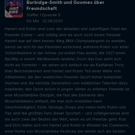
Burbidge-Smith und Goomes über
Freundschaft
Staffel 1 Episode 5
50 Min · 22.08.2023
Harriet und Robin sind zwei der aktuellen und zukünftigen Stars der
Freeride-Szene - und zufällig sind sie auch noch beste Freunde.
Harriet war auf dem besten Weg, BMX-Olympiasiegerin zu werden,
bevor sie sich für das Freeriden entschied, während Robin von einer
Vollzeitkarriere in der Armee zur ersten Frau wurde, die 2021 einen
Backflip in einem Wettbewerb landete. Doch das Duo sieht sich
nicht als Vorreiter - sie sehen sich einfach nur als Radfahrer. Trotz
ihrer Bescheidenheit sind Harriet und Robin Teil einer Welle von
Athletinnen, die den weiblichen Freeride-Sport immer bekannter
machen und die nächste Generation von weiblichen Talenten dazu
inspirieren, den Sport schon in jungen Jahren zu erlernen. Freeride ist
eine Mountainbike-Disziplin, die fast alle Elemente des
Mountainbikens umfasst, die man sich vorstellen kann:
Geschwindigkeit, Style, Sprünge, Drops und vieles mehr. Robin und
Haz sind die größten Fans dieser Sportart - und zufälligerweise sind
sie auch zwei der Besten der Welt, wenn es um Freeride geht. Rob
und Eliot trafen sich mit Harriet und Robin in Whistler bei Crankworx,
einer Reihe von Mountainbike-Festivals, bei denen sich die besten