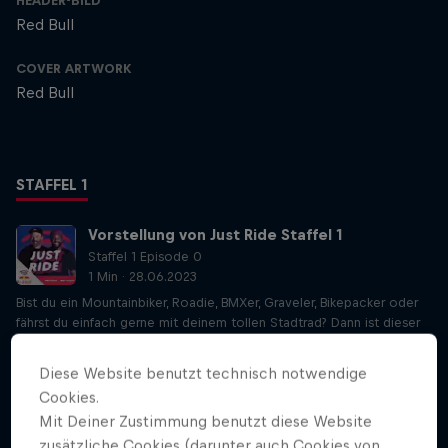
HEADER-BILD
Red Bull
COVER ARTWORK
Red Bull
STAFFEL 1
Vorstellung von Just Ride Staffel 1
Staffel 1 Episode 0
1 Min · 28.06.2023
Bist du ein Mountainbiker, Roadie, BMXer, Graveler, Bikepacker oder
fährst du einfach gerne mit deinem tollen Stadtrad? Dann ist dieser
brandneue Fahrrad-Podcast von Red Bull genau das Richtige für
dich.
Diese Website benutzt technisch notwendige
Cookies.
Payson McElveen über Gravel-Rennen
Mit Deiner Zustimmung benutzt diese Website
Staffel 1 Episode 1
zusätzliche Cookies (darunter auch Cookies von