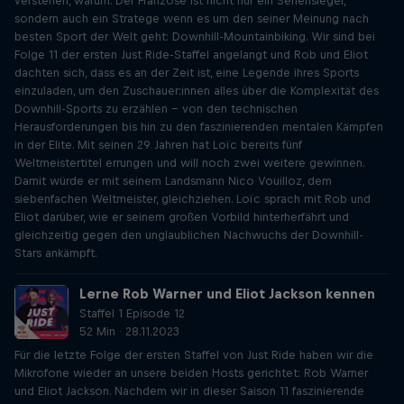
verstehen, warum. Der Franzose ist nicht nur ein Seriensieger,
sondern auch ein Stratege wenn es um den seiner Meinung nach
besten Sport der Welt geht: Downhill-Mountainbiking. Wir sind bei
Folge 11 der ersten Just Ride-Staffel angelangt und Rob und Eliot
dachten sich, dass es an der Zeit ist, eine Legende ihres Sports
einzuladen, um den Zuschauer:innen alles über die Komplexität des
Downhill-Sports zu erzählen - von den technischen
Herausforderungen bis hin zu den faszinierenden mentalen Kämpfen
in der Elite. Mit seinen 29 Jahren hat Loïc bereits fünf
Weltmeistertitel errungen und will noch zwei weitere gewinnen.
Damit würde er mit seinem Landsmann Nico Vouilloz, dem
siebenfachen Weltmeister, gleichziehen. Loïc sprach mit Rob und
Eliot darüber, wie er seinem großen Vorbild hinterherfährt und
gleichzeitig gegen den unglaublichen Nachwuchs der Downhill-
Stars ankämpft.
Lerne Rob Warner und Eliot Jackson kennen
Staffel 1 Episode 12
52 Min · 28.11.2023
Für die letzte Folge der ersten Staffel von Just Ride haben wir die
Mikrofone wieder an unsere beiden Hosts gerichtet: Rob Warner
und Eliot Jackson. Nachdem wir in dieser Saison 11 faszinierende