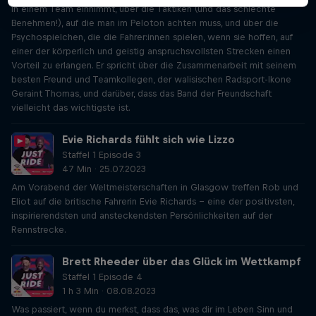
in einem Team einnimmt, über die Taktiken (und das schlechte
Benehmen!), auf die man im Peloton achten muss, und über die
Psychospielchen, die die Fahrer:innen spielen, wenn sie hoffen, auf
einer der körperlich und geistig anspruchsvollsten Strecken einen
Vorteil zu erlangen. Er spricht über die Zusammenarbeit mit seinem
besten Freund und Teamkollegen, der walisischen Radsport-Ikone
Geraint Thomas, und darüber, dass das Band der Freundschaft
vielleicht das wichtigste ist.
Evie Richards fühlt sich wie Lizzo
Staffel 1 Episode 3
47 Min · 25.07.2023
Am Vorabend der Weltmeisterschaften in Glasgow treffen Rob und
Eliot auf die britische Fahrerin Evie Richards - eine der positivsten,
inspirierendsten und ansteckendsten Persönlichkeiten auf der
Rennstrecke.
Brett Rheeder über das Glück im Wettkampf
Staffel 1 Episode 4
1 h 3 Min · 08.08.2023
Was passiert, wenn du merkst, dass das, was dir im Leben Sinn und