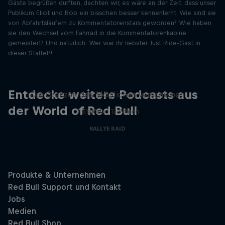
Gäste begrüßen durften, dachten wir, es wäre an der Zeit, dass unser
Publikum Eliot und Rob ein bisschen besser kennenlernt. Wie sind sie
von Abfahrtsläufern zu Kommentatorenstars geworden? Wie haben
sie den Wechsel vom Fahrrad in die Kommentatorenkabine
gemeistert? Und natürlich: Wer war ihr liebster Just Ride-Gast in
dieser Staffel?!
Beyond the Ordinary
Entdecke weitere Podcasts aus
Die Grenzen des Möglichen verschieben
der World of Red Bull
3 Staffeln · 12 Folgen
RALLYE RAID