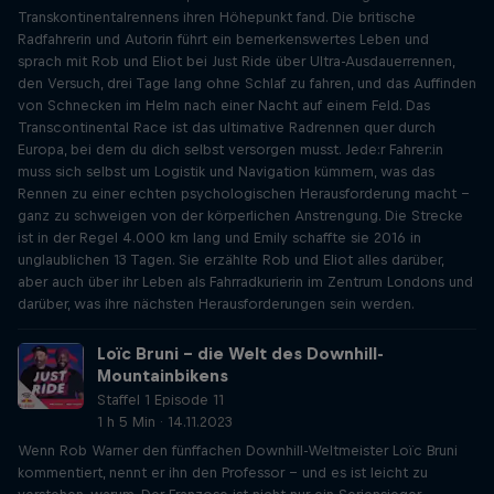
Transkontinentalrennens ihren Höhepunkt fand. Die britische
Radfahrerin und Autorin führt ein bemerkenswertes Leben und
sprach mit Rob und Eliot bei Just Ride über Ultra-Ausdauerrennen,
den Versuch, drei Tage lang ohne Schlaf zu fahren, und das Auffinden
von Schnecken im Helm nach einer Nacht auf einem Feld. Das
Transcontinental Race ist das ultimative Radrennen quer durch
Europa, bei dem du dich selbst versorgen musst. Jede:r Fahrer:in
muss sich selbst um Logistik und Navigation kümmern, was das
Rennen zu einer echten psychologischen Herausforderung macht -
ganz zu schweigen von der körperlichen Anstrengung. Die Strecke
ist in der Regel 4.000 km lang und Emily schaffte sie 2016 in
unglaublichen 13 Tagen. Sie erzählte Rob und Eliot alles darüber,
aber auch über ihr Leben als Fahrradkurierin im Zentrum Londons und
darüber, was ihre nächsten Herausforderungen sein werden.
Loïc Bruni - die Welt des Downhill-
Mountainbikens
Staffel 1 Episode 11
1 h 5 Min · 14.11.2023
Wenn Rob Warner den fünffachen Downhill-Weltmeister Loïc Bruni
kommentiert, nennt er ihn den Professor - und es ist leicht zu