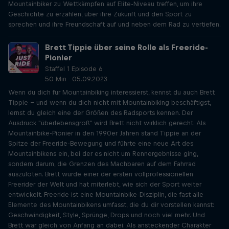
Mountainbiker zu Wettkämpfen auf Elite-Niveau treffen, um ihre
Geschichte zu erzählen, über ihre Zukunft und den Sport zu
sprechen und ihre Freundschaft auf und neben dem Rad zu vertiefen.
Brett Tippie über seine Rolle als Freeride-
Pionier
Staffel 1 Episode 6
50 Min · 05.09.2023
Wenn du dich für Mountainbiking interessierst, kennst du auch Brett
Tippie - und wenn du dich nicht mit Mountainbiking beschäftigst,
lernst du gleich eine der Größen des Radsports kennen. Der
Ausdruck "überlebensgroß" wird Brett nicht wirklich gerecht. Als
Mountainbike-Pionier in den 1990er Jahren stand Tippie an der
Spitze der Freeride-Bewegung und führte eine neue Art des
Mountainbikens ein, bei der es nicht um Rennergebnisse ging,
sondern darum, die Grenzen des Machbaren auf dem Fahrrad
auszuloten. Brett wurde einer der ersten vollprofessionellen
Freerider der Welt und hat miterlebt, wie sich der Sport weiter
entwickelt. Freeride ist eine Mountainbike-Disziplin, die fast alle
Elemente des Mountainbikens umfasst, die du dir vorstellen kannst:
Geschwindigkeit, Style, Sprünge, Drops und noch viel mehr. Und
Brett war gleich von Anfang an dabei. Als ansteckender Charakter