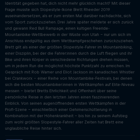
Identität gegeben hat, dich nicht mehr glücklich macht? Mit dieser
Frage musste sich Slopestyle-Ikone Brett Rheeder 2019
auseinandersetzen, als er zum ersten Mal darüber nachdachte, sich
vom Sport zurückzuziehen. Drei Jahre später meldete er sich zurück
und gewann Red Bull Rampage, einen kultigen Freeride-
Mountainbike-Wettbewerb in der Wüste von Utah - nur um sich im
Anschluss endgültig aus dem Wettkampfgeschehen zurückzuziehen.
Brett gilt als einer der größten Slopestyle-Fahrer im Mountainbiking,
einer Disziplin, bei der die Fahrer:innen durch die Luft fliegen und ihr
Bike und ihren Körper in verschiedene Richtungen drehen müssen,
um in jedem Run die möglichst höchste Punktzahl zu erreichen. Im
Gespräch mit Rob Warner und Eliot Jackson im kanadischen Whistler
bei Crankworx - einer Reihe von Mountainbike-Festivals, bei denen
sich die besten Mountainbiker:innen in Wettkämpfen auf Elite-Niveau
messen - bietet Bretts Ehrlichkeit und Offenheit über seine
persönliche Reise in den letzten Jahren einen faszinierenden
Einblick. Von seinen augenöffnenden ersten Wettkämpfen in der
Profi-Szene - einschließlich einer Gehirnerschütterung in
Kombination mit der Höhenkrankheit - bis hin zu seinem Aufstieg
zum wohl größten Slopestyle-Fahrer aller Zeiten hat Brett eine
unglaubliche Reise hinter sich.