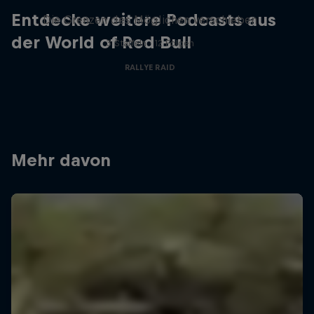
Entdecke weitere Podcasts aus
Die Grenzen des Möglichen verschieben
der World of Red Bull
3 Staffeln · 12 Folgen
RALLYE RAID
Mehr davon