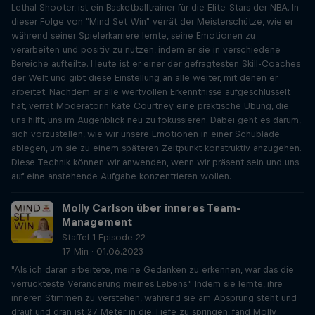
Lethal Shooter, ist ein Basketballtrainer für die Elite-Stars der NBA. In
dieser Folge von "Mind Set Win" verrät der Meisterschütze, wie er
während seiner Spielerkarriere lernte, seine Emotionen zu
verarbeiten und positiv zu nutzen, indem er sie in verschiedene
Bereiche aufteilte. Heute ist er einer der gefragtesten Skill-Coaches
der Welt und gibt diese Einstellung an alle weiter, mit denen er
arbeitet. Nachdem er alle wertvollen Erkenntnisse aufgeschlüsselt
hat, verrät Moderatorin Kate Courtney eine praktische Übung, die
uns hilft, uns im Augenblick neu zu fokussieren. Dabei geht es darum,
sich vorzustellen, wie wir unsere Emotionen in einer Schublade
ablegen, um sie zu einem späteren Zeitpunkt konstruktiv anzugehen.
Diese Technik können wir anwenden, wenn wir präsent sein und uns
auf eine anstehende Aufgabe konzentrieren wollen.
Molly Carlson über inneres Team-
Management
Staffel 1 Episode 22
17 Min · 01.06.2023
"Als ich daran arbeitete, meine Gedanken zu erkennen, war das die
verrückteste Veränderung meines Lebens." Indem sie lernte, ihre
inneren Stimmen zu verstehen, während sie am Absprung steht und
drauf und dran ist 27 Meter in die Tiefe zu springen, fand Molly