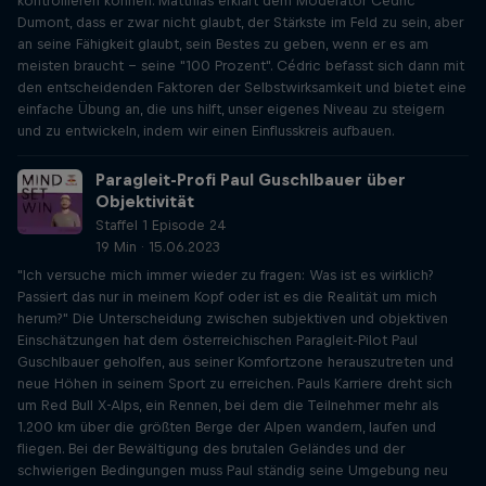
kontrollieren können. Matthias erklärt dem Moderator Cédric
Dumont, dass er zwar nicht glaubt, der Stärkste im Feld zu sein, aber
an seine Fähigkeit glaubt, sein Bestes zu geben, wenn er es am
meisten braucht - seine "100 Prozent". Cédric befasst sich dann mit
den entscheidenden Faktoren der Selbstwirksamkeit und bietet eine
einfache Übung an, die uns hilft, unser eigenes Niveau zu steigern
und zu entwickeln, indem wir einen Einflusskreis aufbauen.
Paragleit-Profi Paul Guschlbauer über
Objektivität
Staffel 1 Episode 24
19 Min · 15.06.2023
"Ich versuche mich immer wieder zu fragen: Was ist es wirklich?
Passiert das nur in meinem Kopf oder ist es die Realität um mich
herum?" Die Unterscheidung zwischen subjektiven und objektiven
Einschätzungen hat dem österreichischen Paragleit-Pilot Paul
Guschlbauer geholfen, aus seiner Komfortzone herauszutreten und
neue Höhen in seinem Sport zu erreichen. Pauls Karriere dreht sich
um Red Bull X-Alps, ein Rennen, bei dem die Teilnehmer mehr als
1.200 km über die größten Berge der Alpen wandern, laufen und
fliegen. Bei der Bewältigung des brutalen Geländes und der
schwierigen Bedingungen muss Paul ständig seine Umgebung neu