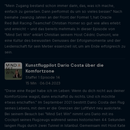
"Mein Zugang bestand schon immer darin, das, was ich mache,
einfach zu genießen. Dann performst du um so vieles besser." Nach
beinahe zwanzig Jahren an der Front der Formel 1, hat Oracle
Red Bull Racing-Teamchef Christian Horner so gut wie alles erlebt
und erreicht - und das bereits mehrmals. In dieser Episode von
"Mind Set Win" erklärt Christian seinem Host Cédric Dumont, wie
eine Kultur des bewussten Genusses der Erfolgsmomente und der
Leidenschaft für sein Metier essenziell ist, um am Ende erfolgreich zu
sein.
Kunstflugpilot Dario Costa über die
Komfortzone
Staffel 1 Episode 14
15 Min · 06.04.2023
"Diese eine Regel habe ich im Leben: Wenn du dich nicht aus deiner
Komfortzone wagst, dann erschaffst du nichts. Und ich möchte
etwas erschaffen." Im September 2021 bestritt Dario Costa den Flug
seines Lebens, mit dem er die Grenzen der Luftfahrt neu auslotete.
Bei seinem Besuch bei "Mind Set Win" nimmt uns Dario mit ins
Cockpit seines Flugzeugs während seines historischen 44 Sekunden
langen Flugs durch zwei Tunnel in Istanbul. Gemeinsam mit Host Kate