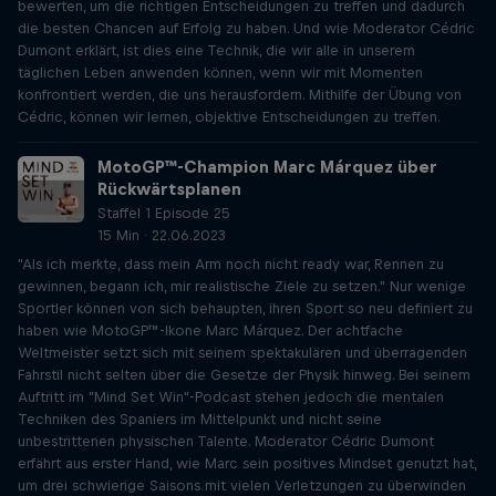
bewerten, um die richtigen Entscheidungen zu treffen und dadurch
die besten Chancen auf Erfolg zu haben. Und wie Moderator Cédric
Dumont erklärt, ist dies eine Technik, die wir alle in unserem
täglichen Leben anwenden können, wenn wir mit Momenten
konfrontiert werden, die uns herausfordern. Mithilfe der Übung von
Cédric, können wir lernen, objektive Entscheidungen zu treffen.
MotoGP™-Champion Marc Márquez über
Rückwärtsplanen
Staffel 1 Episode 25
15 Min · 22.06.2023
"Als ich merkte, dass mein Arm noch nicht ready war, Rennen zu
gewinnen, begann ich, mir realistische Ziele zu setzen." Nur wenige
Sportler können von sich behaupten, ihren Sport so neu definiert zu
haben wie MotoGP™-Ikone Marc Márquez. Der achtfache
Weltmeister setzt sich mit seinem spektakulären und überragenden
Fahrstil nicht selten über die Gesetze der Physik hinweg. Bei seinem
Auftritt im "Mind Set Win"-Podcast stehen jedoch die mentalen
Techniken des Spaniers im Mittelpunkt und nicht seine
unbestrittenen physischen Talente. Moderator Cédric Dumont
erfährt aus erster Hand, wie Marc sein positives Mindset genutzt hat,
um drei schwierige Saisons mit vielen Verletzungen zu überwinden