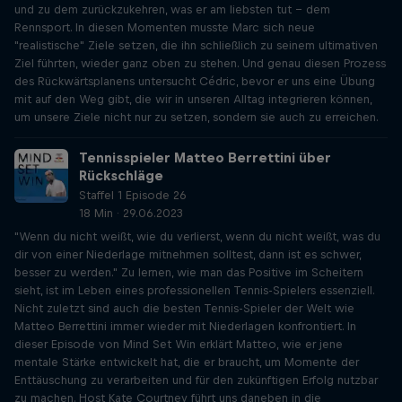
und zu dem zurückzukehren, was er am liebsten tut - dem
Rennsport. In diesen Momenten musste Marc sich neue
"realistische" Ziele setzen, die ihn schließlich zu seinem ultimativen
Ziel führten, wieder ganz oben zu stehen. Und genau diesen Prozess
des Rückwärtsplanens untersucht Cédric, bevor er uns eine Übung
mit auf den Weg gibt, die wir in unseren Alltag integrieren können,
um unsere Ziele nicht nur zu setzen, sondern sie auch zu erreichen.
Tennisspieler Matteo Berrettini über
Rückschläge
Staffel 1 Episode 26
18 Min · 29.06.2023
"Wenn du nicht weißt, wie du verlierst, wenn du nicht weißt, was du
dir von einer Niederlage mitnehmen solltest, dann ist es schwer,
besser zu werden." Zu lernen, wie man das Positive im Scheitern
sieht, ist im Leben eines professionellen Tennis-Spielers essenziell.
Nicht zuletzt sind auch die besten Tennis-Spieler der Welt wie
Matteo Berrettini immer wieder mit Niederlagen konfrontiert. In
dieser Episode von Mind Set Win erklärt Matteo, wie er jene
mentale Stärke entwickelt hat, die er braucht, um Momente der
Enttäuschung zu verarbeiten und für den zukünftigen Erfolg nutzbar
zu machen. Host Kate Courtney führt uns daneben in die