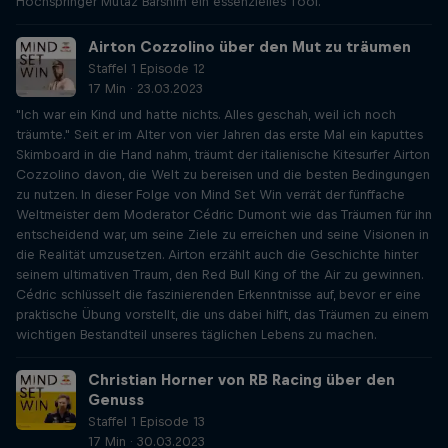
Hochspringer Mutaz Barshim ein essenzielles Tool.
Airton Cozzolino über den Mut zu träumen
Staffel 1 Episode 12
17 Min · 23.03.2023
"Ich war ein Kind und hatte nichts. Alles geschah, weil ich noch
träumte." Seit er im Alter von vier Jahren das erste Mal ein kaputtes
Skimboard in die Hand nahm, träumt der italienische Kitesurfer Airton
Cozzolino davon, die Welt zu bereisen und die besten Bedingungen
zu nutzen. In dieser Folge von Mind Set Win verrät der fünffache
Weltmeister dem Moderator Cédric Dumont wie das Träumen für ihn
entscheidend war, um seine Ziele zu erreichen und seine Visionen in
die Realität umzusetzen. Airton erzählt auch die Geschichte hinter
seinem ultimativen Traum, den Red Bull King of the Air zu gewinnen.
Cédric schlüsselt die faszinierenden Erkenntnisse auf, bevor er eine
praktische Übung vorstellt, die uns dabei hilft, das Träumen zu einem
wichtigen Bestandteil unseres täglichen Lebens zu machen.
Christian Horner von RB Racing über den
Genuss
Staffel 1 Episode 13
17 Min · 30.03.2023