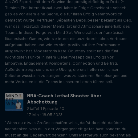
Als OG Esports mit dem Gewinn des prestigeträchtigen Dota 2-
Turniers The International zwei Jahre in Folge Geschichte schrieb,
gab es vor allem eine Sache, die für ihren Erfolg verantwortlich
gemacht wurde: Vertrauen. Sébastien Debs, besser bekannt als Ceb,
war das Herzstück dieser Mentalität und Atmosphäre innerhalb des
Teams. In dieser Folge von Mind Set Win erzählt der französisch-
libanesische Games, wie sie intern ein unzerbrechliches Vertrauen
aufgebaut haben und wie es sich positiv auf ihre Performance
ausgewirkt hat. Moderatorin Kate Courtney stellt uns die fünf
wichtigsten Punkte in ihrem Geheimrezept des Erfolgs vor:
Empathie, Engagement, Kompetenz, Connection und Beitrag.
Außerdem zeigt sie uns eine Übung, die uns helfen soll, unser
Selbstbewusstsein zu steigern, was zu stärkeren Beziehungen und
mehr Vertrauen in die Teams in unserem Leben führen soll.
NBA-Coach Lethal Shooter über
Abschottung
Staffel 1 Episode 20
17 Min · 18.05.2023
"Wenn du etwas Großes schaffen willst, darfst du nicht darüber
nachdenken, was du in der Vergangenheit getan hast, sondern du
musst an die Gegenwart denken." Chris Matthews, auch bekannt als