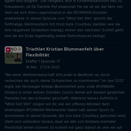
agiert und reagiert." Die Fähigkeit, sich in Extremsituationen neu zu
fokussieren, ist für Daniele Ryf essenziell. Für sie ist sie der Kern, mit
dem sie sich ihren Legendstatus in der IRONMAN-Disziplin
erarbeitete. In dieser Episode von "Mind Set Win" spricht die
fünfmalige Weltmeisterin mit Host Kate Courtney darüber, wie sie
ihre negativen Gedanken managt, immer den nächsten Schritt geht
und sie am Ende regelmäßig starke Performances hinlegt.
Triathlet Kristian Blummenfelt über
Flexibilität
Staffel 1 Episode 17
18 Min · 27.04.2023
"Bei einer Weltmeisterschaft tritt jeder in Bestform an, doch
versuchen sie auch, deine Schwächen zu maximieren." Im Juni 2022
legte der Norweger Kristian Blummenfelt eine volle IRONMAN-
Distanz in unter sieben Stunden zurück. Keiner auf diesem gesamten
Planeten hat das schneller geschafft. Während seines Auftritts in
"Mind Set Win" zeigen wir dir, wie ein offenes Mindset dem
ehemaligen IRONMAN-Weltmeister dabei half, seinen Sport zu
dominieren. In dieser Episode, die von Kate Courtney gehostet wird,
stellt sich außerdem heraus, dass wir alle von Kristians mentaler
Flexibilität lernen können. Es kommt nur ganz darauf an, wie wir auf