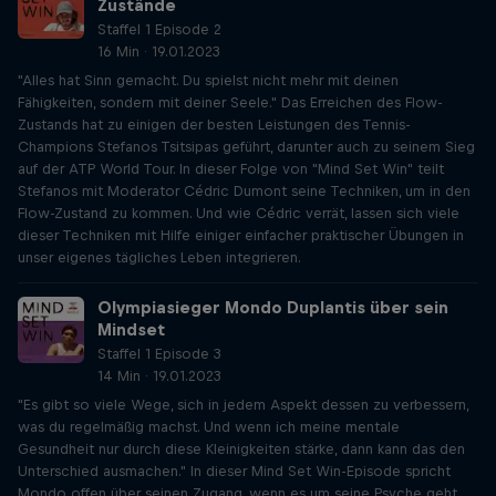
Zustände
Staffel 1 Episode 2
16 Min · 19.01.2023
"Alles hat Sinn gemacht. Du spielst nicht mehr mit deinen
Fähigkeiten, sondern mit deiner Seele." Das Erreichen des Flow-
Zustands hat zu einigen der besten Leistungen des Tennis-
Champions Stefanos Tsitsipas geführt, darunter auch zu seinem Sieg
auf der ATP World Tour. In dieser Folge von "Mind Set Win" teilt
Stefanos mit Moderator Cédric Dumont seine Techniken, um in den
Flow-Zustand zu kommen. Und wie Cédric verrät, lassen sich viele
dieser Techniken mit Hilfe einiger einfacher praktischer Übungen in
unser eigenes tägliches Leben integrieren.
Olympiasieger Mondo Duplantis über sein
Mindset
Staffel 1 Episode 3
14 Min · 19.01.2023
"Es gibt so viele Wege, sich in jedem Aspekt dessen zu verbessern,
was du regelmäßig machst. Und wenn ich meine mentale
Gesundheit nur durch diese Kleinigkeiten stärke, dann kann das den
Unterschied ausmachen." In dieser Mind Set Win-Episode spricht
Mondo offen über seinen Zugang, wenn es um seine Psyche geht.