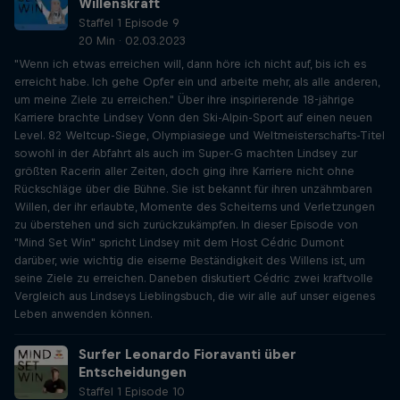
Willenskraft
Staffel 1 Episode 9
20 Min · 02.03.2023
"Wenn ich etwas erreichen will, dann höre ich nicht auf, bis ich es
erreicht habe. Ich gehe Opfer ein und arbeite mehr, als alle anderen,
um meine Ziele zu erreichen." Über ihre inspirierende 18-jährige
Karriere brachte Lindsey Vonn den Ski-Alpin-Sport auf einen neuen
Level. 82 Weltcup-Siege, Olympiasiege und Weltmeisterschafts-Titel
sowohl in der Abfahrt als auch im Super-G machten Lindsey zur
größten Racerin aller Zeiten, doch ging ihre Karriere nicht ohne
Rückschläge über die Bühne. Sie ist bekannt für ihren unzähmbaren
Willen, der ihr erlaubte, Momente des Scheiterns und Verletzungen
zu überstehen und sich zurückzukämpfen. In dieser Episode von
"Mind Set Win" spricht Lindsey mit dem Host Cédric Dumont
darüber, wie wichtig die eiserne Beständigkeit des Willens ist, um
seine Ziele zu erreichen. Daneben diskutiert Cédric zwei kraftvolle
Vergleich aus Lindseys Lieblingsbuch, die wir alle auf unser eigenes
Leben anwenden können.
Surfer Leonardo Fioravanti über
Entscheidungen
Staffel 1 Episode 10