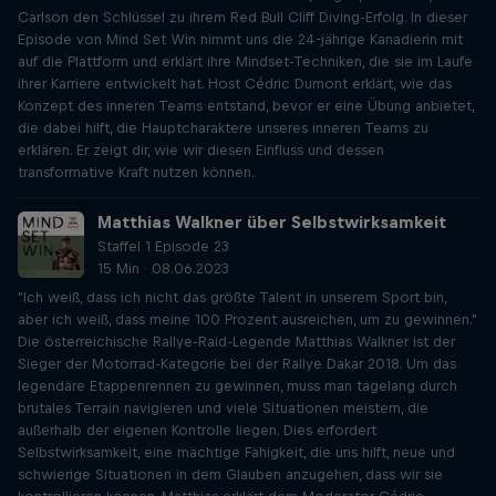
Carlson den Schlüssel zu ihrem Red Bull Cliff Diving-Erfolg. In dieser
Episode von Mind Set Win nimmt uns die 24-jährige Kanadierin mit
auf die Plattform und erklärt ihre Mindset-Techniken, die sie im Laufe
ihrer Karriere entwickelt hat. Host Cédric Dumont erklärt, wie das
Konzept des inneren Teams entstand, bevor er eine Übung anbietet,
die dabei hilft, die Hauptcharaktere unseres inneren Teams zu
erklären. Er zeigt dir, wie wir diesen Einfluss und dessen
transformative Kraft nutzen können.
Matthias Walkner über Selbstwirksamkeit
Staffel 1 Episode 23
15 Min · 08.06.2023
"Ich weiß, dass ich nicht das größte Talent in unserem Sport bin,
aber ich weiß, dass meine 100 Prozent ausreichen, um zu gewinnen."
Die österreichische Rallye-Raid-Legende Matthias Walkner ist der
Sieger der Motorrad-Kategorie bei der Rallye Dakar 2018. Um das
legendäre Etappenrennen zu gewinnen, muss man tagelang durch
brutales Terrain navigieren und viele Situationen meistern, die
außerhalb der eigenen Kontrolle liegen. Dies erfordert
Selbstwirksamkeit, eine mächtige Fähigkeit, die uns hilft, neue und
schwierige Situationen in dem Glauben anzugehen, dass wir sie