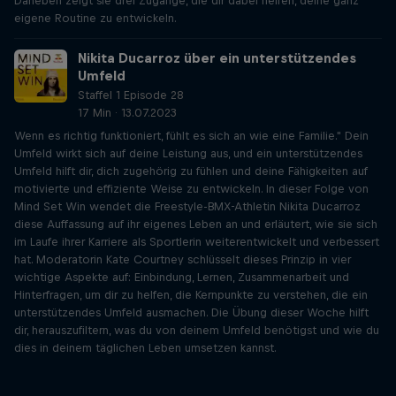
Daneben zeigt sie drei Zugänge, die dir dabei helfen, deine ganz
eigene Routine zu entwickeln.
Nikita Ducarroz über ein unterstützendes
Umfeld
Staffel 1 Episode 28
17 Min · 13.07.2023
Wenn es richtig funktioniert, fühlt es sich an wie eine Familie." Dein
Umfeld wirkt sich auf deine Leistung aus, und ein unterstützendes
Umfeld hilft dir, dich zugehörig zu fühlen und deine Fähigkeiten auf
motivierte und effiziente Weise zu entwickeln. In dieser Folge von
Mind Set Win wendet die Freestyle-BMX-Athletin Nikita Ducarroz
diese Auffassung auf ihr eigenes Leben an und erläutert, wie sie sich
im Laufe ihrer Karriere als Sportlerin weiterentwickelt und verbessert
hat. Moderatorin Kate Courtney schlüsselt dieses Prinzip in vier
wichtige Aspekte auf: Einbindung, Lernen, Zusammenarbeit und
Hinterfragen, um dir zu helfen, die Kernpunkte zu verstehen, die ein
unterstützendes Umfeld ausmachen. Die Übung dieser Woche hilft
dir, herauszufiltern, was du von deinem Umfeld benötigst und wie du
dies in deinem täglichen Leben umsetzen kannst.
Beyond the Ordinary