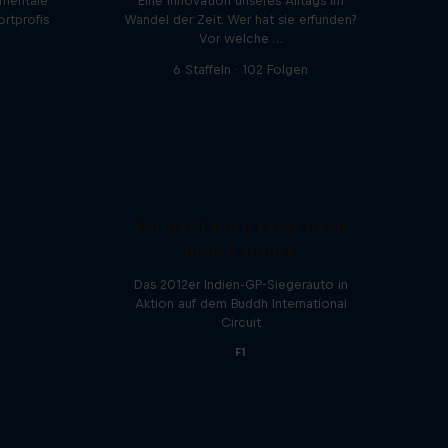
 mentale
Eine Innovation unseres Alltags im
ortprofis
Wandel der Zeit. Wer hat sie erfunden?
Vor welche …
6 Staffeln · 102 Folgen
Formel-1-Auto kehrt nach
Indien zurück
Das 2012er Indien-GP-Siegerauto in
Aktion auf dem Buddh International
Circuit
F1