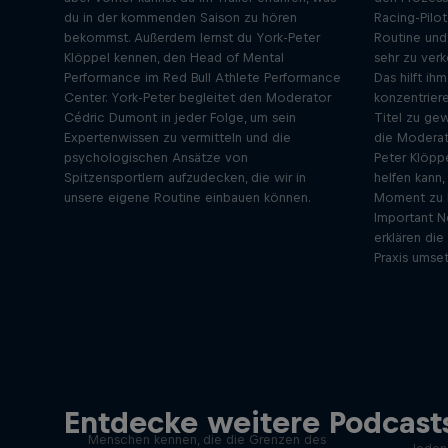
du in der kommenden Saison zu hören
Racing-Pilot
bekommst. Außerdem lernst du York-Peter
Routine und
Klöppel kennen, den Head of Mental
sehr zu ver
Performance im Red Bull Athlete Performance
Das hilft ih
Center. York-Peter begleitet den Moderator
konzentrier
Cédric Dumont in jeder Folge, um sein
Titel zu gew
Expertenwissen zu vermitteln und die
die Moderat
psychologischen Ansätze von
Peter Klöpp
Spitzensportlern aufzudecken, die wir in
helfen kann
unsere eigene Routine einbauen können.
Moment zu k
Important N
erklären die
Praxis umse
Beyond the Ordinary
Entdecke weitere Podcasts
In diesem Podcast lernen wir die
Menschen kennen, die die Grenzen des