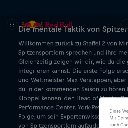
Die mentale Taktik von Spitzen
Willkommen zurück zu Staffel 2 von Mi
Spitzensportlern sprechen und ihre me
Gleichzeitig zeigen wir dir, wie du die
integrieren kannst. Die erste Folge er
und Weltmeister Max Verstappen, aber v
du in der kommenden Saison zu hören 
Klöppel kennen, den Head of Mental Pe
Performance Center. York-Peter beglei
Diese We
Folge, um sein Expertenwissen zu verm
Mit Dein
von Spitzensportlern aufzudecken, die 
auch Coo