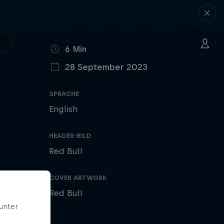
LÄNGE
6 Min
28 September 2023
VERÖFFENTLICHT AM
SPRACHE
English
HEADER-BILD
Red Bull
COVER ARTWORK
Red Bull
unter