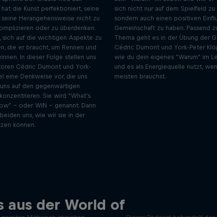
 hat die Kunst perfektioniert, seine
sich nicht nur auf dem Spielfeld z
 seine Herangehensweise nicht zu
sondern auch einen positiven Einflu
komplizieren oder zu überdenken.
Gemeinschaft zu haben. Passend z
m, sich auf die wichtigen Aspekte zu
Thema geht es in der Übung der G
en, die er braucht, um Rennen und
Cédric Dumont und York-Peter Klö
innen. In dieser Folge stellen uns
wie du dein eigenes "Warum" im Le
oren Cédric Dumont und York-
und es als Energiequelle nutzt, we
el eine Denkweise vor, die uns
meisten brauchst.
, uns auf den gegenwärtigen
onzentrieren. Sie wird "What's
ow" - oder WIN - genannt. Dann
 beiden uns, wie wir sie in der
tzen können.
Mind Set Win: Der Po
 aus der World of
Mein erstes Mal
der Spitzensportler: