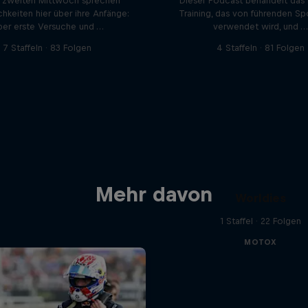
 zweiten Mittwoch sprechen
Dieser Podcast behandelt das
chkeiten hier über ihre Anfänge:
Training, das von führenden Sp
ber erste Versuche und …
verwendet wird, und …
7 Staffeln · 83 Folgen
4 Staffeln · 81 Folgen
Mehr davon
Worldies
1 Staffel · 22 Folgen
MOTOX