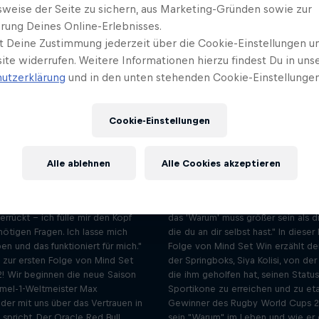
sweise der Seite zu sichern, aus Marketing-Gründen sowie zur
rung Deines Online-Erlebnisses.
t Deine Zustimmung jederzeit über die Cookie-Einstellungen un
ite widerrufen. Weitere Informationen hierzu findest Du in uns
utzerklärung
und in den unten stehenden Cookie-Einstellungen
Cookie-Einstellungen
Max Verstappen über das
Rugby-Kapitän Si
Vertrauen in den Prozess
über das "Waru
Alle ablehnen
Alle Cookies akzeptieren
Staffel 2 Episode 1
Staffel 2 Episode 2
22 Min · 03.10.2023
20 Min · 10.10.2023
e, was ich tue, aber ich mache mich
"Du musst wissen, warum du etwas 
errückt - ich fülle mir den Kopf
das 'Warum' muss größer sein als di
nötigen Fragen. Ich lasse mich
die du an dir selbst hast." In dieser 
ben und das funktioniert für mich."
Folge von Mind Set Win erzählt de
zur ersten Folge von Mind Set
der Springboks, Siya Kolisi, von der
2! Wir beginnen die neue Saison
die ihm geholfen hat, seinen Status
mel-1-Weltmeister Max
Sportikone zu erreichen und zu eta
der mit uns über das Vertrauen in
Gewinner des Rugby World Cups 20
spricht. Der Oracle Red Bull
sein "Warum" im Leben und wie er 