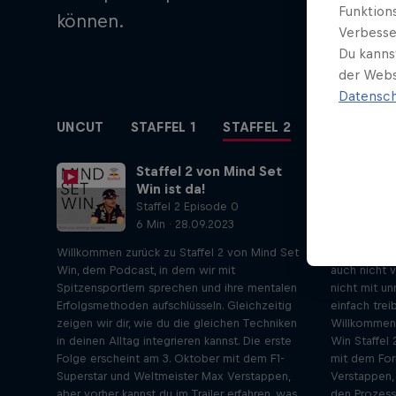
Funktion
können.
Verbesse
Du kanns
der Webs
Datensch
UNCUT
STAFFEL 1
STAFFEL 2
STAFFEL 3
Staffel 2 von Mind Set
Win ist da!
Staffel 2 Episode 0
6 Min · 28.09.2023
Willkommen zurück zu Staffel 2 von Mind Set
"Ich genieß
Win, dem Podcast, in dem wir mit
auch nicht v
Spitzensportlern sprechen und ihre mentalen
nicht mit un
Erfolgsmethoden aufschlüsseln. Gleichzeitig
einfach trei
zeigen wir dir, wie du die gleichen Techniken
Willkommen 
in deinen Alltag integrieren kannst. Die erste
Win Staffel 
Folge erscheint am 3. Oktober mit dem F1-
mit dem For
Superstar und Weltmeister Max Verstappen,
Verstappen, 
aber vorher kannst du im Trailer erfahren, was
den Prozess 