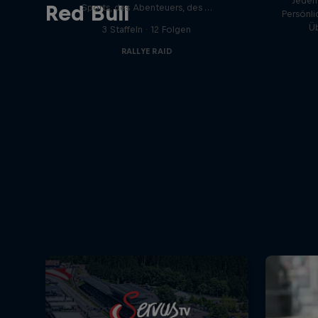
Jeden
Red Bull
Sports, des Abenteuers, des …
Persönli
Ü
3 Staffeln · 12 Folgen
RALLYE RAID