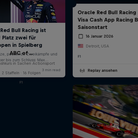
Oracle Red Bull Racing
Visa Cash App Racing B
Saisonstart
16 Januar 2026
Detroit, USA
ABC of ...
F1
ashkurs in Sachen Actionsport
Replay ansehen
2 Staffeln · 16 Folgen
F1