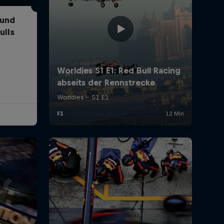
 und
ulls