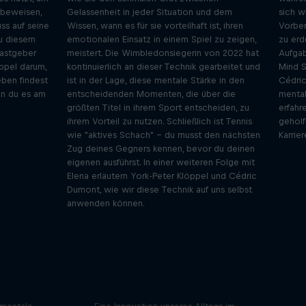
u beweisen,
Gelassenheit in jeder Situation und dem
sich w
ss auf seine
Wissen, wann es für sie vorteilhaft ist, ihren
Vorber
u diesem
emotionalen Einsatz in einem Spiel zu zeigen,
zu erd
astgeber
meistert. Die Wimbledonsiegerin von 2022 hat
Aufgab
ppel darum,
kontinuierlich an dieser Technik gearbeitet und
Mind 
ben findest
ist in der Lage, diese mentale Stärke in den
Cédric
nn du es am
entscheidenden Momenten, die über die
mental
größten Titel in ihrem Sport entscheiden, zu
erfahr
ihrem Vorteil zu nutzen. Schließlich ist Tennis
geholf
wie "aktives Schach" - du musst den nächsten
Karrie
Zug deines Gegners kennen, bevor du deinen
eigenen ausführst. In einer weiteren Folge mit
Elena erläutern York-Peter Klöppel und Cédric
Dumont, wie wir diese Technik auf uns selbst
anwenden können.
dcast
innen
INNOVATOR Sessions