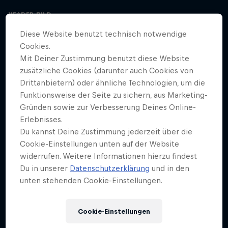
HEADER-BILD
Red Bull
Diese Website benutzt technisch notwendige
Cookies.
COVER ARTWORK
Mit Deiner Zustimmung benutzt diese Website
Mind Set Win
zusätzliche Cookies (darunter auch Cookies von
Drittanbietern) oder ähnliche Technologien, um die
Funktionsweise der Seite zu sichern, aus Marketing-
Gründen sowie zur Verbesserung Deines Online-
UNCUT
STAFFEL 1
STAFFEL 2
STAFFEL 3
Erlebnisses.
Du kannst Deine Zustimmung jederzeit über die
Fußballer Xavi Simons über mentale Taktiken
Cookie-Einstellungen unten auf der Website
Staffel 3 Episode 1
41 Min · 23.04.2024
widerrufen. Weitere Informationen hierzu findest
Du in unserer
Datenschutzerklärung
und in den
RB Leipzigs Mittelfeldspieler Xavi Simons und sein Mentaltrainer Dr.
Peter Schneider sprechen mit Lisa über alles, was mit Hochleistung
unten stehenden Cookie-Einstellungen.
zu tun hat - und über einige ungewohnte, aber lebenswichtige
Aspekte im Leben von Leistungsträgern. Sie sprechen darüber, wie
man abschalten kann, wie Xavis Leben war, als er im Rampenlicht
Cookie-Einstellungen
aufwuchs und viele weitere faszinierende und überraschende