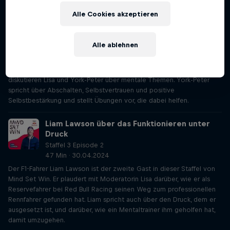
Einblicke in das Leben eines 21-jährigen Profifußballers und seines
Mentaltrainers.
Alle Cookies akzeptieren
Nach der Arbeit abschalten wie Xavi Simons
Alle ablehnen
Staffel 3 Episode 1
21 Min · 25.04.2024
Anschließend an Xavi Simons und Mentaltrainer Dr. Peter Schneider
diskutieren Lisa und York-Peter über mentale Themen. York-Peter
spricht über Abschalten, Selbstvertrauen und positive
Selbstbestärkung und stellt Übungen vor, die dabei helfen.
Liam Lawson über das Funktionieren unter
Druck
Staffel 3 Episode 2
47 Min · 30.04.2024
Der F1-Fahrer Liam Lawson ist der zweite Gast in dieser Staffel von
Mind Set Win. Er plaudert mit Moderatorin Lisa darüber, wie er als
Reservefahrer bei Red Bull Racing seinen Weg zum professionellen
Rennfahrer gefunden hat. Liam spricht auch über den Druck, dem er
ausgesetzt ist, und darüber, wie ein Mentaltrainer ihm geholfen hat,
damit umzugehen.