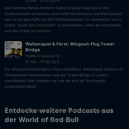
33 Min · 09.07.2024
Die bahnbrechende Kletterin Sasha DiGiulian lässt uns in ihre
Gedankenwelt eintauchen und erklärt Moderatorin Lisa Ramuschkat,
wie sie es geschafft hat, fünf Hüftoperationen zu überstehen und in
einem "Sport des Scheiterns" zu konkurrieren, ohne die Motivation
und den Fokus zu verlieren.
Waltenspiel & Fürst: Wingsuit-Flug Tower
Bridge
Staffel 3 Episode 13
36 Min · 13.08.2024
Die Wingsuit-Piloten Marco Fürst und Marco Waltenspiel konnten ihr
Traumprojekt verwirklichen und die Tower Bridge in London
durchfliegen. Hier verraten sie, wie sie sich auf das Projekt
vorbereitet haben.
Beyond the Ordinary
Entdecke weitere Podcasts aus
Die Grenzen des Möglichen verschieben
der World of Red Bull
3 Staffeln · 12 Folgen