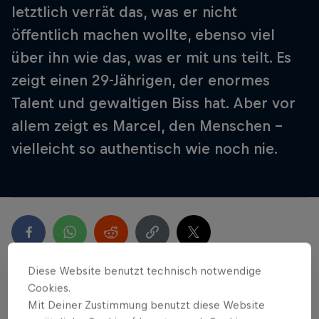
letztlich verrät das, was er nicht
öffentlich machen wollte, ebenso viel
über ihn wie das, was er mit uns teilt. Es
zeigt einen 29-Jährigen, der enormes
Talent und gewaltigen Biss hat. Aber vor
allem zeigt es Marcel, den Menschen –
vielleicht so authentisch wie noch nie.
Diese Website benutzt technisch notwendige
Cookies.
Das Neueste
Mit Deiner Zustimmung benutzt diese Website