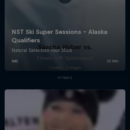
Sascha Huber vs.
Fitness trifft Spitzensport
1 Staffel · 3 Folgen
FITNESS