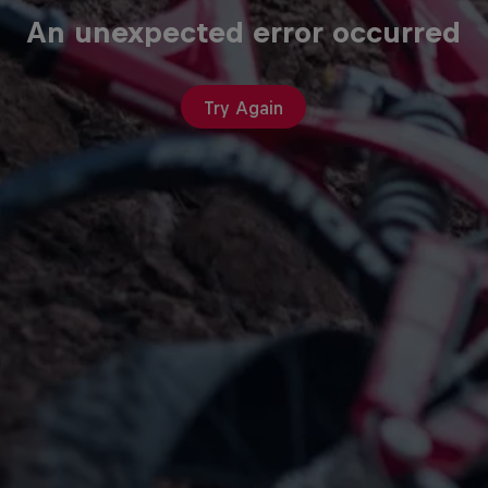
An unexpected error occurred
Try Again