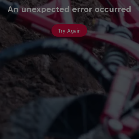
An unexpected error occurred
Try Again