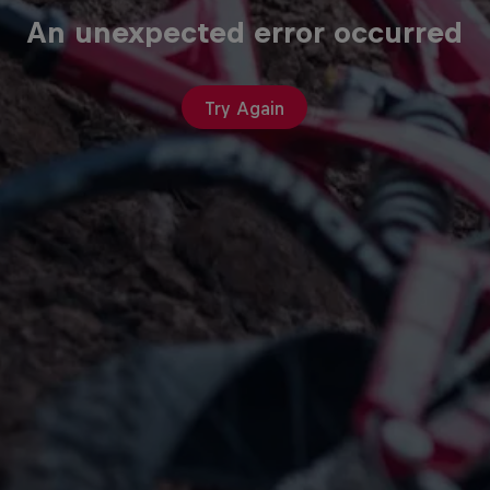
An unexpected error occurred
Try Again