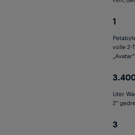
Film, de
1
Petabyt
volle 2-
„Avatar”
3.40
Liter Wa
2“ gedr
3