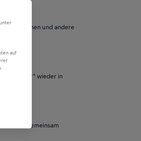
unter
ins Kino kommen und andere
ten auf
erer
.
 Way of Water” wieder in
“-Film. Die gemeinsam