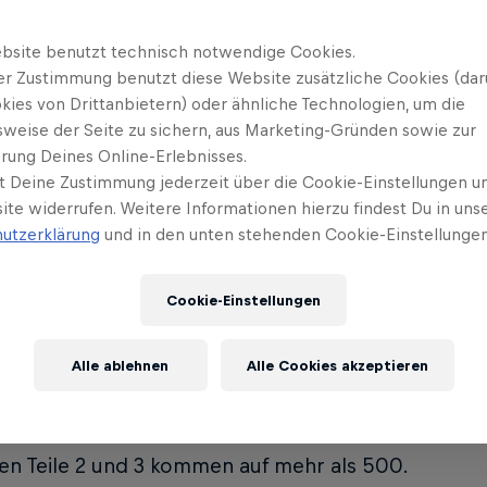
bsite benutzt technisch notwendige Cookies.
er Zustimmung benutzt diese Website zusätzliche Cookies (dar
„Avatar“-Filme sollen bis 2028 im Zweijahrestakt 
kies von Drittanbietern) oder ähnliche Technologien, um die
er des Na’vi-Clans in den Mittelpunkt stellen.
sweise der Seite zu sichern, aus Marketing-Gründen sowie zur
rung Deines Online-Erlebnisses.
t Deine Zustimmung jederzeit über die Cookie-Einstellungen un
ite widerrufen. Weitere Informationen hierzu findest Du in uns
utzerklärung
und in den unten stehenden Cookie-Einstellungen
ch „Titanic“ (1997) ist Kate Winslet in „Avatar: The
ames-Cameron-Film zu sehen.
Cookie-Einstellungen
Alle ablehnen
Alle Cookies akzeptieren
n Dollar betrug das Budget für den ersten „Avatar
en Teile 2 und 3 kommen auf mehr als 500.