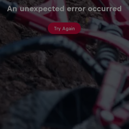
An unexpected error occurred
Try Again