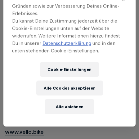
Zwecke scheint. Ein sich selbst speisender Akku,
Gründen sowie zur Verbesserung Deines Online-
der als Zwischenspeicher funktioniert – so lassen
Erlebnisses.
sich Platz und Gewicht sparen. Vier Sensoren
Du kannst Deine Zustimmung jederzeit über die
messen während der Fahrt Neigung, Rücktritt,
Cookie-Einstellungen unten auf der Website
widerrufen. Weitere Informationen hierzu findest
Beschleunigung und Drehmoment. So kann der
Du in unserer
Datenschutzerklärung
und in den
Motorschub optimal dosiert werden:
unten stehenden Cookie-Einstellungen.
beeindruckend effizient. Nach drei Jahren
Entwicklungsarbeit ist das Baby serienreif. Es wiegt
schlanke 12,9 Kilo und ist ab CHF 2950 zu haben.
Cookie-Einstellungen
Vodev hat nicht das Velo neu erfunden, sondern
Alle Cookies akzeptieren
auf bestehende technische Lösungen
zurückgegriffen und diese clever zusammenfügt.
Alle ablehnen
«Manchmal wundere ich mich selbst, warum das
noch kein anderer so umgesetzt hat.»
www.vello.bike