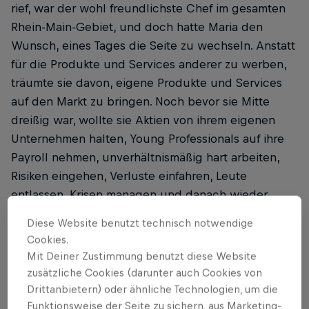
rief, war der wohl freundlichste Chef im gesamten
Rhein-Main-Gebiet, und doch hatte Maria den
Wunsch, eines Tages die Seite zu wechseln. Anstatt
für die Produkte und Services anderer zu werben,
träumte sie davon, eigene Produkte und Services
auf den Markt zu bringen. Noch bevor sie Mitte
dreißig war, wollte sie ­Aktien von ihrem eigenen
Unternehmen halten, Young Professionals auf ihre
Payroll nehmen, unverhältnismäßig hart arbeiten,
Risiken eingehen, Ver­luste einfahren, Leute
entlassen, Krisen managen und danach wieder
wachsen. Und vor allem wollte sie endlich einmal
Diese Website benutzt technisch notwendige
selbst von Werbeagenturen vollkommen unnötige,
Cookies.
geschmäcklerische Korrekturen verlangen.
Mit Deiner Zustimmung benutzt diese Website
zusätzliche Cookies (darunter auch Cookies von
„Count me in“, hatte ihre liebste Kollegin Luna an
Drittanbietern) oder ähnliche Technologien, um die
einem der After-Work-Pop-up-Tresen in der
Funktionsweise der Seite zu sichern, aus Marketing-